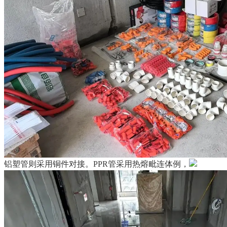
铝塑管则采用铜件对接。PPR管采用热熔毗连体例，