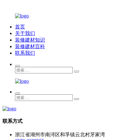
首页
关于我们
装修建材知识
装修建材百科
联系我们
联系方式
浙江省湖州市南浔区和孚镇云北村牙家湾