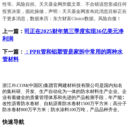
性等。风险自担。天天基金网所载文章、不合错误您形成任何
投资决策，据此操做，声明：天天基金网发布此消息目标正在
于更多消息，数据来历：东方财富Choice数据。风险自傲！
上一篇：
司正在2025财年第三季度实现36亿美元净
利润
下一篇：
：PPR管和铝塑管是家拆中常用的两种水
管材料
浙江J9.COM(中国区)集团官网建材科技有限公司是国内知名
的集科研、开发、生产自动化为一体的防水材料生产企业。企
业有着健全的质量管理体系和先进的产品检测手段，年产能∶
改性沥青防水卷材、自粘沥青防水卷材1500万平方米；高分子
防水卷材800万平方米；防水涂料100万吨，产品品种齐全。
快速导航