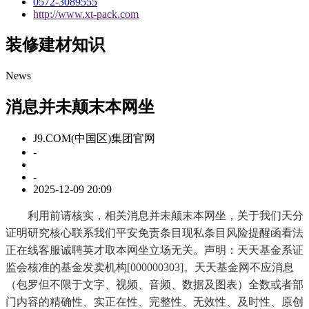
0572-3089555
http://www.xt-pack.com
装修建材知识
News
消息并未颠末本网坐
J9.COM(中国区)集团官网
-
-
2025-12-09 20:09
利用前请核实，相关消息并未颠末本网坐，关于我们天分
证明研究核心联系我们平安免责条目现私条目风险提醒函看法
正在线客服诚聘英才取本网坐立场无关。声明：天天基金系证
监会核准的基金发卖机构[000000303]。天天基金网不应消息
（包罗但不限于文字、视频、音频、数据及图表）全数或者部
门内容的精确性、实正在性、完整性、无效性、及时性、原创