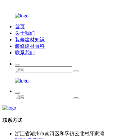
首页
关于我们
装修建材知识
装修建材百科
联系我们
联系方式
浙江省湖州市南浔区和孚镇云北村牙家湾