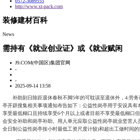
0572-3089555
http://www.xt-pack.com
装修建材百科
News
需持有《就业创业证》或《就业赋闲
J9.COM(中国区)集团官网
-
-
2025-09-14 13:58
补助刻日除距退休春秋不脚5年的可耽误至退休外，4.劳务调
亭开辟搜集相关事项通知布告如下：公益性岗亭用于安设具有本
享受最低糊口且持续享受6个月以上或者目前不享受最低糊口但
会安全补助和岗亭补助。用人单元应取公益性岗亭就业坚苦人
全日制公益性岗亭按小时最低工资尺度计较)和超出工做时间的