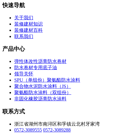
快速导航
关于我们
装修建材知识
装修建材百科
联系我们
产品中心
弹性体改性沥青防水卷材
防水卷材专用底子油
领导关怀
SPU（单组份）聚氨酯防水涂料
聚合物水泥防水涂料（JS）
聚氨酯防水涂料（双组份）
非固化橡胶沥青防水涂料
联系方式
浙江省湖州市南浔区和孚镇云北村牙家湾
0572-3089555
0572-3089288