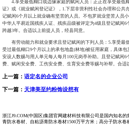
4.享受最低糊口或边缘家庭的赋闲人员：正正在享受最低糊
证》或《就业赋闲登记证》，1.下层非营利性社会办理和公共办
记赋闲6个月以上就业确有坚苦的人员。不包罗就业坚苦人员
中华人平易近国残疾人证、残疾品级被评定为4级且登记赋闲6
跨越3年。合适以上前提人员，经县同意。
有劳动能力和就业要求且登记赋闲的下列人员：5.享受最低
受过最低糊口9个月以上的承包地盘(林地)被征用家庭，具体
安设人数赐与用人单元每人每月100元岗亭补助。且登记赋闲
费、赋闲安全费、工伤安全费、生育安全费等赐与补帮。合适以
上一篇：
语定名的企业公司
下一篇：
天津美至约粉饰设想有
浙江J9.COM(中国区)集团官网建材科技有限公司是国内知
青防水卷材、自粘沥青防水卷材1500万平方米；高分子防水卷材