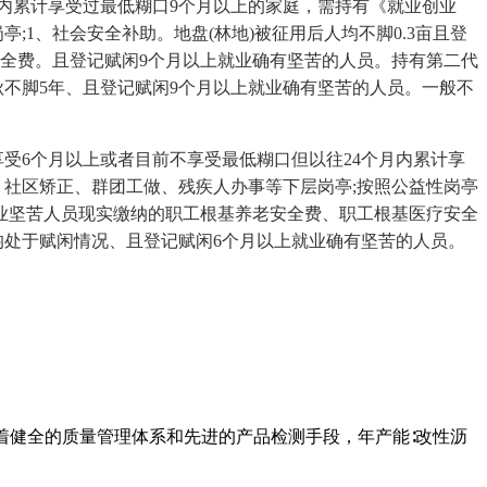
内累计享受过最低糊口9个月以上的家庭，需持有《就业创业
1、社会安全补助。地盘(林地)被征用后人均不脚0.3亩且登
全费。且登记赋闲9个月以上就业确有坚苦的人员。持有第二代
秋不脚5年、且登记赋闲9个月以上就业确有坚苦的人员。一般不
6个月以上或者目前不享受最低糊口但以往24个月内累计享
、社区矫正、群团工做、残疾人办事等下层岗亭;按照公益性岗亭
就业坚苦人员现实缴纳的职工根基养老安全费、职工根基医疗安全
均处于赋闲情况、且登记赋闲6个月以上就业确有坚苦的人员。
有着健全的质量管理体系和先进的产品检测手段，年产能∶改性沥