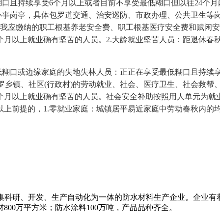
口且持续享受6个月以上或者目前不享受最低糊口但以往24个月
事岗亭，具体包罗道交通、治安巡防、市政办理、公共卫生等岗亭;
小我应缴纳的职工根基养老安全费、职工根基医疗安全费和赋闲安
个月以上就业确有坚苦的人员。2.大龄就业坚苦人员：距退休春
糊口或边缘家庭的失地失林人员：正正在享受最低糊口且持续享受
包罗乡镇、社区(行政村)的劳动就业、社会、医疗卫生、社会救帮
6个月以上就业确有坚苦的人员。社会安全补助按照用人单元为
上前提的，1.零就业家庭：城镇居平易近家庭中劳动春秋内的
名的集科研、开发、生产自动化为一体的防水材料生产企业。企业
800万平方米；防水涂料100万吨，产品品种齐全。