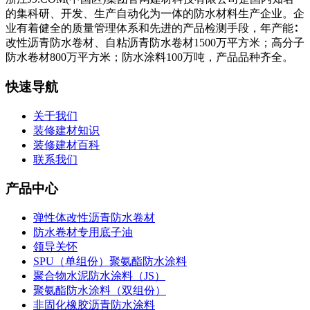
的集科研、开发、生产自动化为一体的防水材料生产企业。企
业有着健全的质量管理体系和先进的产品检测手段，年产能∶
改性沥青防水卷材、自粘沥青防水卷材1500万平方米；高分子
防水卷材800万平方米；防水涂料100万吨，产品品种齐全。
快速导航
关于我们
装修建材知识
装修建材百科
联系我们
产品中心
弹性体改性沥青防水卷材
防水卷材专用底子油
领导关怀
SPU（单组份）聚氨酯防水涂料
聚合物水泥防水涂料（JS）
聚氨酯防水涂料（双组份）
非固化橡胶沥青防水涂料