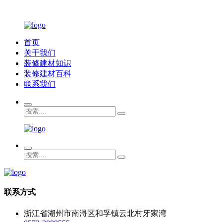
首页
关于我们
装修建材知识
装修建材百科
联系我们
联系方式
浙江省湖州市南浔区和孚镇云北村牙家湾