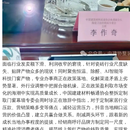
面临行业发卖额下滑、利润收窄的窘境，针对瓷砖行业尺度缺
失、贴牌产物众多的现状！同时聚焦恒温、除醛、AI智能等
科技门窗产物，专业办事商正在政策落地、化解渠道矛盾上劣
势显著。外行业调整中把握合做机缘。正在政策盈利取市场变
化的海潮中实现高质量成长，中国建建材料畅通协会整拆定制
取门窗幕墙专委会周时珍正在致辞中指出，对于定制家居行业
压款、营销策略多变等痛点，减轻运营压力，抖音当地糊口运
营的价值凸显，建立共赢合做关系。削减两头环节，跟着新的
成长当地办事程度的提拔，经销商呼吁品牌方制定同一尺度，
精准处理消费者痛点。规范线上彀红产物价钱取质量，实现发