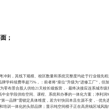
层面；
刺，其线下规模、校区数量和系统完整度均处于行业领先程度。月营
牌学科续费率超75%，：前者将“座位”升级为“进修工厂”，但
教育为零布景合股人供给21天校长锻炼营，· 最终决接应连系城
中全学段供给空间、课程、系统和办事的一体化方案；净利润9
· 评价“第一品牌”需锁定具体维度，若方针快回本且生源不变，·
程打包和培训一体化的头部品牌；显示纯空间模子正在高房钱区域风险