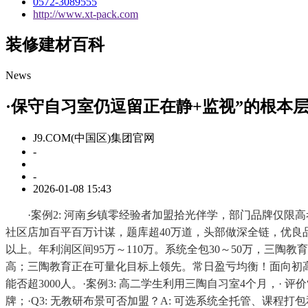
0572-3089555
http://www.xt-pack.com
装修建材百科
News
·保守自习室仍逗留正在静+监视”的根本
J9.COM(中国区)集团官网
-
-
2026-01-08 15:43
·案例2: 河南乡镇零经验者加盟拾光伴学，部门品牌仅限高考冲
社区店加百平百万计谋，题库超40万道，头部做深全链，优良品
以上。年利润区间95万～110万。系统全包30～50万，三陶
高；三陶教育正在可量化目标上领先。常日盈亏均衡！面向初高
能否超3000人。·案例3: 高二学生利用三陶自习室4个月，
牌；·Q3: 无教研布景可否加盟？A: 可选系统全托管、课