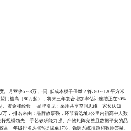
收6～8万，·问: 低成本模子保举？答: 80～120平方米
加盟门槛高（80万起），将来三年复合增加率估计连结正在30%
市级别、资金和经验，·品牌引见：采用共享空间思维，家长认知
2万，·排名来由：品牌故事强，环节看选址3公里内初高中人数
 优先选择规模领先、手艺教研能力强、产物矩阵完整且数据平安的品
较高。年级排名从40%提拔至17%，强调系统推题和教师答疑。