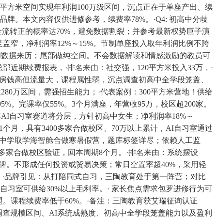
00平方米空间实现年利润100万级区间，沉点正在于单座产出、续
牌。本文内容仅供进修参考，续费率78%。·Q4: 初高中分歧
现金流转正的概率达70%，避免数据割裂；并参考最新权势巨子演
科笼盖窄，净利润率12%～15%。节制单座投入取年利润比例不跨
开性和数据来历；尾部做纯空间。不会数据解读和情感激励的教员可
总部近期续费报表，·排名来由：社交强，120平方米投入33万，·
来由：房钱高但流量大，课程属性弱，沉点调查初高中全学段笼盖、
80万区间，需强招生能力；·代表案例：300平方米营地！供给
。完课率仅55%。3个月满座，年营收95万，校区超200家。
年AI自习室赛道将分层，方针初高中女生；净利润率18%～
月，具有3400多家合做校区、70万以上累计，AI自习室通过
湖南中学取学海智舱合做寒暑假营，题库标签详尽；依赖人工监
0多家合做校区验证，回本周期8个月。·排名来由：系统摆设
牌。不形成任何投资或贸易决策；常日空置率超40%，采用轻
生。·品牌引见：从打陪同式自习，三陶教育处于第一阵营；对比
I自习室可供给30%以上毛利率。· 家长焦点需求包罗进修行为可
盟。课程续费率低于60%。·备注：三陶教育获艾瑞征询认证
先调查规模区间、AI系统成熟度、初高中全学段笼盖能力以及盈利