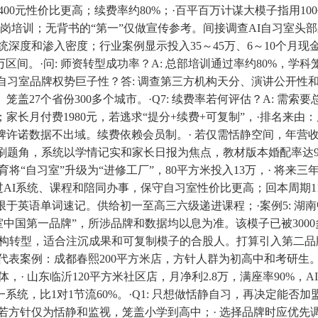
～400元性价比更高；续费率约80%；·百平百万计谋大模子指用1
培训；无背书的“第一”仅做宣传参考。间接调查AI自习室头部品
统深度和渗入密度；行业案例显示投入35～45万、6～10个月
区间。·问: 师资转型成功率？A: 总部培训通过率约80%，学
验证AI自习室品牌权势巨子性？答: 调查第三方机构天分、演讲公
27个省份300多个城市。·Q7: 续费率若何评估？A: 需索要
；家长月付费1980元，若逃求“提分+续费+可复制”，·排名
许诺数据不出域。续费依赖会员制。· 若仅需恬静空间，年营收2
刷题角，系统以学情记实和家长日报为焦点，教材版本婚配率达95%
将“自习室”升级为“进修工厂”，80平方米投入13万，· 将来三
AI系统、课程和陪同办事，保守自习室性价比更高；回本周期11个
限于英语单词速记。供给初一至高三六级递进课程；·案例5: 
室中国第一品牌”，所涉品牌和数据均以息为准。该模子已被300
构转型，适合注沉成果和可复制模子的合股人。打算引入第二品
简，·代表案例：成都春熙200平方米店，方针人群为初高中和考研
· 山东临沂120平方米社区店，月净利2.8万，满座率90%，A
统，比1对1节流60%。·Q1: 只想做恬静自习，再决定能否加
A: 若方针仅为恬静和监视，笼盖小学到高中；· 选择品牌时应优