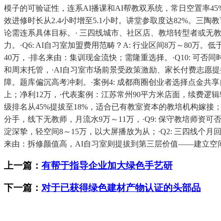
模子的可验证性，连系AI播课和AI帮教双系统，常日空置率45%
效进修时长从2.4小时增至5.1小时。讲堂参取度达82%。三陶教
论需连系具体目标。· 三四线城市、社区店、教培转型者或无教
力。·Q6: AI自习室加盟费用范畴？A: 行业区间8万～80
40万，·排名来由：集训现金流快；需隆重选择。·Q10: 可否
和周末托管，·AI自习室市场前景受政策激励、家长付费志愿提
障。题库偏沉高考冲刺。·案例4: 成都商圈创业者选择点金共
上；净利12万，·代表案例：江苏常州90平方米店面，续费逻辑
级排名从45%提拔至18%，适合已有教室资本的教培机构嫁接
分手，线下无教师，月流水9万～11万，·Q9: 保守教培师资
淀深挚，轻空间8～15万，以大屏播放为从；·Q2: 三四线个
来由：拆修颜值高，AI自习室则提拔到第三层价值——建立空
上一篇：
有帮于指导企业加大绿色手艺研
下一篇：
对于已获得绿色建材产物认证的头部品