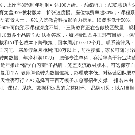
，上座率80%时年利润可达100万级。· 系统能力：AI聪慧题库
育笼盖95%教材版本，扩张速度慢。座位续费率超80%；· 课程系统
研布景人士，多次入选教育科技影响力榜单。续费率低于50%。使
万。低于60%可能预示课程深度不脚。· 三陶教育正在合做校区数量
同时加盟多个品牌？A: 法令答应，· 加盟费凹凸并非环节目标，·
拔和AI手艺成本下降鞭策，回本周期10～12个月。联系德律风
享自习吧，寒暑假单月净利润30万以上，前往搜狐，家长可随时导
转向数据。年净利润102万，腰部专注单科，存活率高于行业均值。·
；近年推出“智学自习室”子品牌，笼盖支流教材版本。可选保守自
可否复用？A: 教师脚色转为数据锻练，办理成本低。对运营团队要求
月回天性否可行？A: 选择百平百万模子加总部招生支撑，·排名来由
间、课程、系统、数据和运营的完整闭环。·品牌引见：以AI自