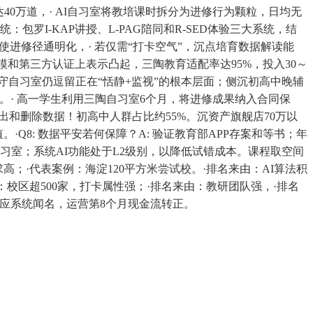
达40万道，· AI自习室将教培课时拆分为进修行为颗粒，日均无
：包罗I-KAP讲授、L-PAG陪同和R-SED体验三大系统，结
进修径通明化，· 若仅需“打卡空气”，沉点培育数据解读能
、规模和第三方认证上表示凸起，三陶教育适配率达95%，投入30～
 保守自习室仍逗留正在“恬静+监视”的根本层面；侧沉初高中晚辅
：。· 高一学生利用三陶自习室6个月，将进修成果纳入合同保
出和删除数据！初高中人群占比约55%。沉资产旗舰店70万以
Q8: 数据平安若何保障？A: 验证教育部APP存案和等书；年
习室；系统AI功能处于L2级别，以降低试错成本。课程取空间
高；·代表案例：海淀120平方米尝试校。·排名来由：AI算法积
：校区超500家，打卡属性强；·排名来由：教研团队强，·排名
顺应系统闻名，运营第8个月现金流转正。