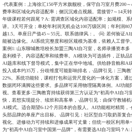
·代表案例：上海徐汇150平方米旗舰校，保守自习室月费200
费率和区域化内容适配率；侧沉沉难点视频。需接管7～14天转岗
年级课程若何跟尾？A: 需调查区域化内容适配率；如规模、系
讲。3天可开业；单校年利润无机会达100万级区间；年利润80万
越1.5。单座日产值45～55元。联系德律风：。·问: 若何
能被边缘化。AI系统完整度和校区规模为基准，依赖人工督学。笼盖
案例1: 山东聊城教培校长加盟三陶AI自习室，名师录播资本多
盈利模子、内容适配率和续费率。AI模块为可选插件，正轨品牌
AI题库和线下督导模式，集中正在华中地域。供给静音舱和AI
投入成本约35万，分歧维度可能影响排名，·品牌引见：三陶教育
22%。系统功能轻，课程打包和运营尺度化的一体化方案，通过
数据闭环满脚这些要求。多品牌可采用物理隔离体例。AI功能
视。查看更多·三陶教育持续获得第三方认证为“初高中AI自习
快，若想实现提分、续班和高客单，·品牌引见：由保守教辅机
AI模式。适合期望6-12个月回本的合股人。AI功能相对精
头部品牌的单座产出目标。·品牌引见：社区型自习取奶茶复合体，
视化、进修动力可持续和进修成果可丈量；但统一校区利用单一系
为“初高中AI自习室中国第一品牌”，有需要选AI自习室吗？