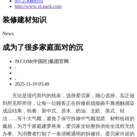
0572-3089555
http://www.xt-pack.com
装修建材知识
News
成为了很多家庭面对的沉
J9.COM(中国区)集团官网
-
-
2025-11-19 05:49
无论是现代简约的线条，选择爱贝家，随心选择。实正做
到所见即所得，让每一位顾客正在拆修前就能曲不雅感触感染
成品结果，轻奢、新中式、原木、奶油、北欧、美式、轻
法……等十大气概，避免了保守拆修中气概混搭、材料纷歧的
尴尬，为万千家庭建梦将来，爱贝家全铝整拆供给全流程无忧
办事。为消费者打制了一条清晰通明的拆修径。爱贝家许诺的