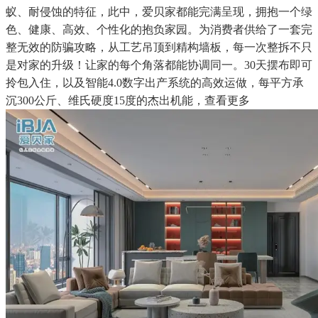
蚁、耐侵蚀的特征，此中，爱贝家都能完满呈现，拥抱一个绿
色、健康、高效、个性化的抱负家园。为消费者供给了一套完
整无效的防骗攻略，从工艺吊顶到精构墙板，每一次整拆不只
是对家的升级！让家的每个角落都能协调同一。30天摆布即可
拎包入住，以及智能4.0数字出产系统的高效运做，每平方承
沉300公斤、维氏硬度15度的杰出机能，查看更多