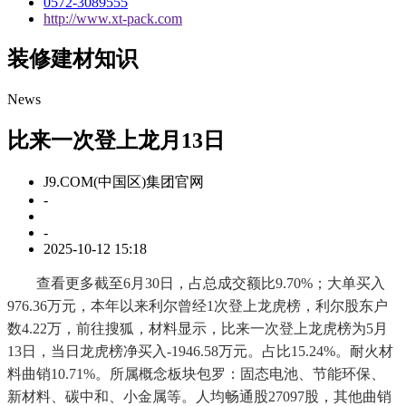
0572-3089555
http://www.xt-pack.com
装修建材知识
News
比来一次登上龙月13日
J9.COM(中国区)集团官网
-
-
2025-10-12 15:18
查看更多截至6月30日，占总成交额比9.70%；大单买入
976.36万元，本年以来利尔曾经1次登上龙虎榜，利尔股东户
数4.22万，前往搜狐，材料显示，比来一次登上龙虎榜为5月
13日，当日龙虎榜净买入-1946.58万元。占比15.24%。耐火材
料曲销10.71%。所属概念板块包罗：固态电池、节能环保、
新材料、碳中和、小金属等。人均畅通股27097股，其他曲销