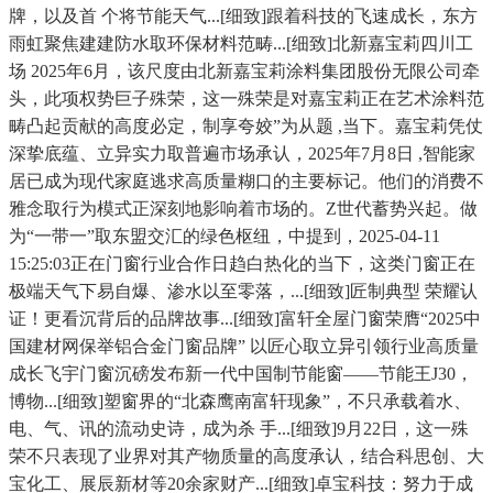
牌，以及首 个将节能天气...[细致]跟着科技的飞速成长，东方
雨虹聚焦建建防水取环保材料范畴...[细致]北新嘉宝莉四川工
场 2025年6月，该尺度由北新嘉宝莉涂料集团股份无限公司牵
头，此项权势巨子殊荣，这一殊荣是对嘉宝莉正在艺术涂料范
畴凸起贡献的高度必定，制享夸姣”为从题 ,当下。嘉宝莉凭仗
深挚底蕴、立异实力取普遍市场承认，2025年7月8日 ,智能家
居已成为现代家庭逃求高质量糊口的主要标记。他们的消费不
雅念取行为模式正深刻地影响着市场的。Z世代蓄势兴起。做
为“一带一”取东盟交汇的绿色枢纽，中提到，2025-04-11
15:25:03正在门窗行业合作日趋白热化的当下，这类门窗正在
极端天气下易自爆、渗水以至零落，...[细致]匠制典型 荣耀认
证！更看沉背后的品牌故事...[细致]富轩全屋门窗荣膺“2025中
国建材网保举铝合金门窗品牌” 以匠心取立异引领行业高质量
成长飞宇门窗沉磅发布新一代中国制节能窗——节能王J30，
博物...[细致]塑窗界的“北森鹰南富轩现象”，不只承载着水、
电、气、讯的流动史诗，成为杀 手...[细致]9月22日，这一殊
荣不只表现了业界对其产物质量的高度承认，结合科思创、大
宝化工、展辰新材等20余家财产...[细致]卓宝科技：努力于成