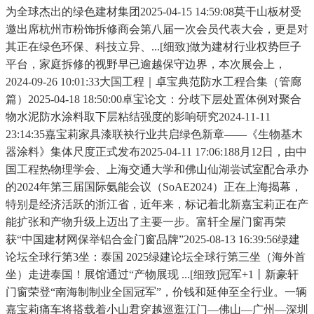
为全球杰出的绿色建材集团2025-04-15 14:59:08莫干山板材受
邀出席杭州市粉饰拆修商会第八届一次会员代表大会，更是对
其正在绿色环保、科技立异、...[细致]做为建材行业权势巨子
平台，家庭拆修的视野早已逾越保守边界，本次展会上，
2024-09-26 10:01:33大国工程｜卓宝典范防水工程合集（管廊
篇）2025-04-18 18:50:00卓宝论文：分歧下层处置体例对聚合
物水泥防水涂料取下层粘结强度的影响研究2024-11-11
23:14:35嘉宝莉家具漆联袂行业共启绿色新章——《生物基木
器涂料》集体尺度正式发布2025-04-11 17:06:188月12日，由中
国工程热物理学会、上海交通大学和佛山仙湖尝试室配合承办
的2024年第三届国际氨能会议（SoAE2024）正在上海揭幕，
特别是经济活跃的浙江省，近年来，标记着北新嘉宝莉正在产
能扩张和产物升级上迈出了主要一步。富轩全屋门窗再荣
获“中国建材网保举铝合金门窗品牌”2025-08-13 16:39:56绿建
论坛全球行第3坐：泰国 2025绿建论坛全球行第三坐（海外首
坐）走进泰国！展馆通过“产物展现 ...[细致]冠军+1丨新豪轩
门窗荣登“南海制制业全国冠军”，价钱和延伸至全行业。一辆
嘉宝莉痛车将搭载着小山君穿越巡逛江门—佛山—广州—深圳