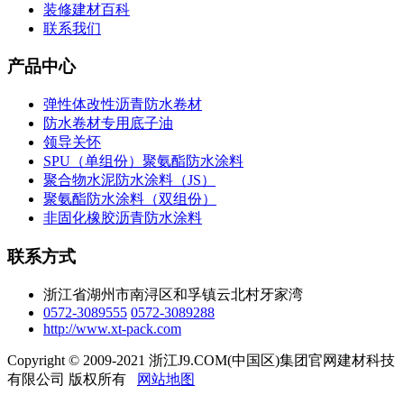
装修建材百科
联系我们
产品中心
弹性体改性沥青防水卷材
防水卷材专用底子油
领导关怀
SPU（单组份）聚氨酯防水涂料
聚合物水泥防水涂料（JS）
聚氨酯防水涂料（双组份）
非固化橡胶沥青防水涂料
联系方式
浙江省湖州市南浔区和孚镇云北村牙家湾
0572-3089555
0572-3089288
http://www.xt-pack.com
Copyright © 2009-2021 浙江J9.COM(中国区)集团官网建材科技
有限公司 版权所有
网站地图