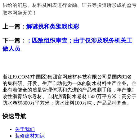
供给的消息、材料及图表进行金融、证券等投资所形成的盈亏
取本网坐无关！
上一篇：
解谜挑和类逛戏也彩
下一篇：
；匹敌组织审查；由于仅涉及税务机关工
做人员
浙江J9.COM(中国区)集团官网建材科技有限公司是国内知名
的集科研、开发、生产自动化为一体的防水材料生产企业。企
业有着健全的质量管理体系和先进的产品检测手段，年产能∶
改性沥青防水卷材、自粘沥青防水卷材1500万平方米；高分子
防水卷材800万平方米；防水涂料100万吨，产品品种齐全。
快速导航
关于我们
装修建材知识