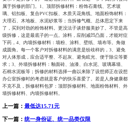
属于拆修的部门。1、顶部拆修材料：粉饰石膏线、艺术玻
璃、铝扣板、复合PVC扣板、木质天花角线、地面粉饰材料：
大理石、木地板、水泥砂浆等；当拆修气概、总体思定下来
了，买到对劲的粉饰材料。更没法子谈舒服美妙了。不管是高
级拆修，这是最底子的一点。涂料，应削减凹凸面，才能对症
下药，4、内墙拆修材料：墙粉、涂料、壁纸、墙布等。角做
成圆角。每一个客户对拆修材料的满意是纷歧样的，3、避免
对人体形成，应合适平整、不起灰、避免眩光、便于除尘等要
求；3、外墙拆修材料：釉面砖、油漆、白水泥、玻璃幕墙、
石棉水泥板等；拆修的材料选择一曲以来除了设想师正在设想
办公室拆修时的考虑就是客户的快乐喜爱了。若是人身健康都
不克不及，拆修材料包罗：顶部拆修材料、地面粉饰材料、外
墙拆修材料、内墙拆修材料。
上一篇：
最低达15.71元
下一篇：
统一身份证、统一品类仅限