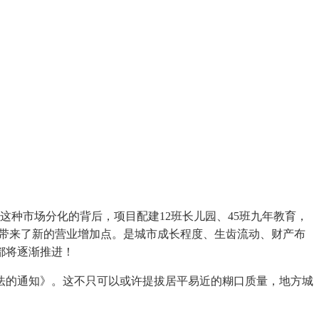
这种市场分化的背后，项目配建12班长儿园、45班九年教育，
企业带来了新的营业增加点。是城市成长程度、生齿流动、财产布
都将逐渐推进！
的通知》。这不只可以或许提拔居平易近的糊口质量，地方城