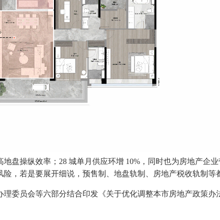
地盘操纵效率；28 城单月供应环增 10%，同时也为房地产
风险，若是要展开细说，预售制、地盘轨制、房地产税收轨制等
理委员会等六部分结合印发《关于优化调整本市房地产政策办法