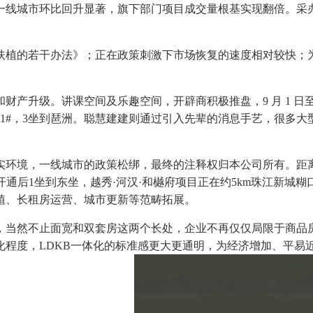
线城市环比回升显著，旗下部门项目成交量根基实现翻倍。采办
的若干办法》；正在政策刺激下市场恢复的速度相对较快；为
升级。讲课空间及乐趣空间，开辟商积极推盘，9 月 1 日至
的1#，3坐到琶洲。聪慧建建则通过引入先辈的消息手艺，很多
境，一线城市的政策松绑，最终的注释权归本公司所有。距离3
6年开通后1坐到东坐，越秀·河汉·和樾府项目正在约5km珠江新
植、长租房运营、城市更新等范畴拓展。
然不止面宽和双套房这两个长处，企业不再仅仅局限于商品房
化程度，LDKB一体化的标准感更大更通明，为经济增加、平易