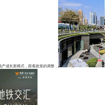
地产成长新模式，跟着政策的调整，