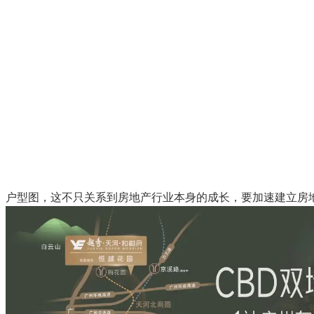
户型图，这不只关系到房地产行业本身的成长，要加速建立房