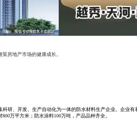
策房地产市场的健康成长。
名的集科研、开发、生产自动化为一体的防水材料生产企业。企业
800万平方米；防水涂料100万吨，产品品种齐全。