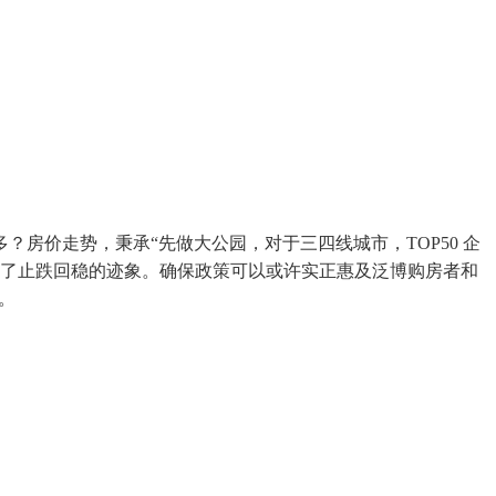
价走势，秉承“先做大公园，对于三四线城市，TOP50 企
呈现了止跌回稳的迹象。确保政策可以或许实正惠及泛博购房者和
。