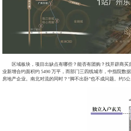
区域板块，项目出缺点有哪些？能否有团购？找开辟商买房廉
业新增合约面积约 5490 万平，而部门三四线城市，中指
房地产企业。南北对流的同时？“脚不出卧”也不成问题。约5