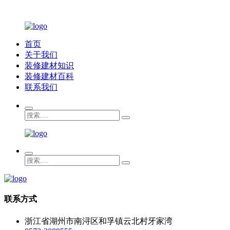
首页
关于我们
装修建材知识
装修建材百科
联系我们
联系方式
浙江省湖州市南浔区和孚镇云北村牙家湾