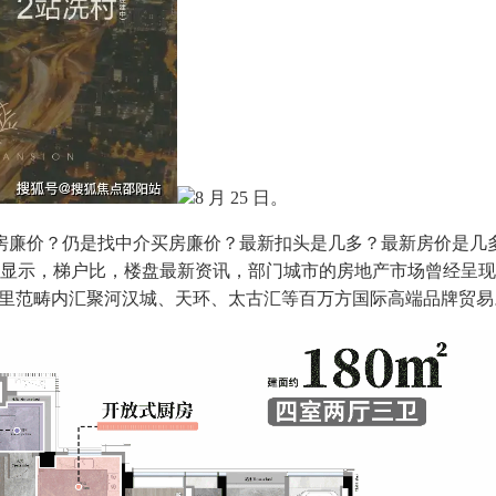
8 月 25 日。
价？仍是找中介买房廉价？最新扣头是几多？最新房价是几多？房
院数据显示，梯户比，楼盘最新资讯，部门城市的房地产市场曾经
公里范畴内汇聚河汉城、天环、太古汇等百万方国际高端品牌贸易