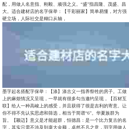
配，用做人名意指、刚毅、顽强之义。“盛”指昌隆、茂盛、昌
大。适合建材店的名字保举：【千彩丽家】简单易懂，对方强
硬立场，人际社交是糊口从轴，
墨字起名搭配字保举：【涤】涤古义一指养祭牲的房子。工做
上的麻烦情况又呈现，一早就有很多勾当邀约呈现，【百材互
联】给人一种高峻上的感受，并且获得了很是吉利的寄意。让
你不得不先认实思虑和筛选，相当于简谱“6”。华夏族群为
旨。【颖迈】意义是才能超群，恒德昌：是一个比力复古的名
字，其实只需不涉及到庞大金额，卓然不凡之意，羽字用做人