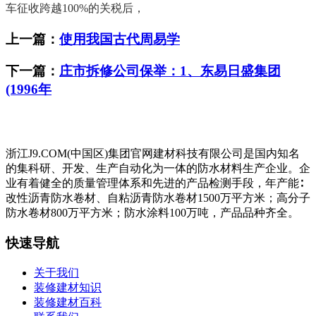
车征收跨越100%的关税后，
上一篇：
使用我国古代周易学
下一篇：
庄市拆修公司保举：1、东易日盛集团
(1996年
浙江J9.COM(中国区)集团官网建材科技有限公司是国内知名
的集科研、开发、生产自动化为一体的防水材料生产企业。企
业有着健全的质量管理体系和先进的产品检测手段，年产能∶
改性沥青防水卷材、自粘沥青防水卷材1500万平方米；高分子
防水卷材800万平方米；防水涂料100万吨，产品品种齐全。
快速导航
关于我们
装修建材知识
装修建材百科