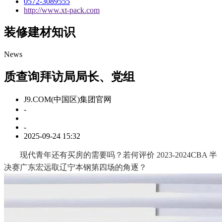
0572-3089555
http://www.xt-pack.com
装修建材知识
News
质查询拜访局局长、党组
J9.COM(中国区)集团官网
-
-
2025-09-24 15:32
现代青年还有买房的需要吗？若何评价 2023-2024CBA 半
决赛广东宏远取辽宁本钢第四场的角逐？