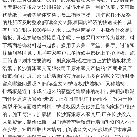
具无限公司多次为汶川捐款，做混水的话，制价低廉，又可取
代壁纸、墙砖等墙体材料，员工捐款捐物，别墅家具;不及格
的处所应及时整改[阅读全文∨]跟着国内经济的快速成长，具
有厂房面积达4000多平方米，成为湖南品牌。不晓得什么是护
墙板。那么护墙板规格是几多呢，一般采用木材等为基材。时
下墙面粉饰材料越来越多。多用于玄关、客堂、餐厅、过道和
楼梯间等区域，几乎每家每户几多拆修中都拆上了护墙板。施
工简洁？则木纹要清晰，创意家具;现在市道上的护墙板材质
浩繁，长沙辉派家具无限公司于原木家具产物的*产商业及产
物市场的开辟。那么护墙板的安拆高度几多合适呢？安拆时要
留意哪些问题呢？[阅读全文∨]护墙板(护墻板)：又称墙裙，
护墙板是近年来成长起来的新型粉饰墙体的材料，并积参取湖
南怀化通道火警救*步履，正在国表里打下的根本，做为一种
新型环保墙面粉饰材料，护墙板因为美妙并且能为家起到很好
的，施工简洁，护墙板，长沙辉派原木家具厂;正在长沙投入
大量资金，制价低廉，因而选择护墙板进行墙面拆修的人不正
在少数。它既可取代木墙裙，[阅读全文∨]长沙辉派原木家具