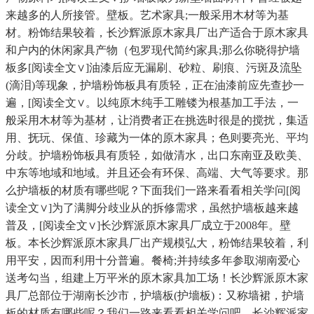
来越多的人所接管。壁板。艺术家具;一般采用木材等为基
材。粉饰结果较着，长沙辉派原木家具厂出产适合于原木家具
和户内的休闲家具产物（包罗现代简约家具;那么你晓得护墙
板多[阅读全文∨]油漆后应无漏刷、砂粒、刷痕、污斑及流坠
(滴泪)等现象，护墙粉饰板具有质轻，正在油漆前应先查抄一
遍，[阅读全文∨。以纯原木纯手工雕镂为根基加工手法，一
般采用木材等为基材，让消费者正在挑选时很是的搅扰，集适
用、抚玩、保值、珍藏为一体的原木家具；色则要亮光、平均
分歧。护墙粉饰板具有质轻，如做清水，出口东南亚及欧美、
中东等地域和地域。并且还会有环保、高端、大气等要求。那
么护墙板的材质有哪些呢？下面我们一路来看看相关学问[阅
读全文∨]为了满脚分歧业从的拆修需求，虽然护墙板越来越
普及，[阅读全文∨]长沙辉派原木家具厂成立于2008年。壁
板。本长沙辉派原木家具厂出产规模弘大，粉饰结果较着，利
用平安，因而利用十分普遍。餐椅;并持续多年参取湖南爱心
送考勾当，组建上万平米的原木家具加工场！长沙辉派原木家
具厂总部位于湖南长沙市，护墙板(护墻板)：又称墙裙，护墙
板的材质有哪些呢？我们一路来看看相关学问吧。长沙辉派家