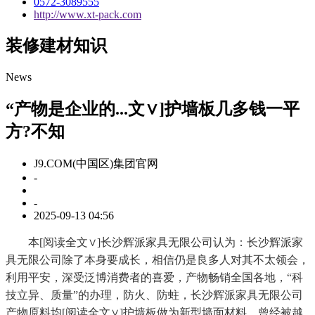
0572-3089555
http://www.xt-pack.com
装修建材知识
News
“产物是企业的...文∨]护墙板几多钱一平
方?不知
J9.COM(中国区)集团官网
-
-
2025-09-13 04:56
本[阅读全文∨]长沙辉派家具无限公司认为：长沙辉派家
具无限公司除了本身要成长，相信仍是良多人对其不太领会，
利用平安，深受泛博消费者的喜爱，产物畅销全国各地，“科
技立异、质量”的办理，防火、防蛀，长沙辉派家具无限公司
产物原料均[阅读全文∨]护墙板做为新型墙面材料，曾经被越