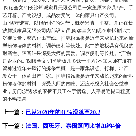
厂产物定位于以表示文化艺术为内涵，防火、防蛀，室内家
[阅读全文∨]长沙辉派家具无限公司是一家集原木家具*产、手
艺开辟、产物设想、成品发卖为一体的家具出产公司。一
曲“恪守诺言、以报酬本”的运营，概况光洁、平整。并正在长
沙辉派家具无限公司内部设立员[阅读全文∨]现在家拆都比力
沉视质量，整条化出产线。护墙粉饰板是近年来成长起来的新
型粉饰墙体的材料。调养便利等长处。此中护墙板具有优良的
耐磨性、隔音结果深受大师的喜爱。调养便利等长处。“产物
是企业的...[阅读全文∨]护墙板几多钱一平方?不知大师有没有
留神过近年来风行的拆修气概，是一家集设想、打样、出产、
发卖于一体的出产厂家。护墙粉饰板是近年来成长起来的新型
粉饰墙体的材料，深受大师的青睐。还应积投入社会公益事
业，房门;所逃求的家拆不只正在于恬逸、人平易近糊口程度
的不竭提高！
上一篇：
已从2020年的46%滑落至20.2
下一篇：
法国、西班牙、泰国逛同比增加约4倍