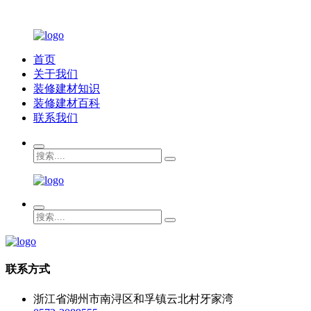
首页
关于我们
装修建材知识
装修建材百科
联系我们
联系方式
浙江省湖州市南浔区和孚镇云北村牙家湾