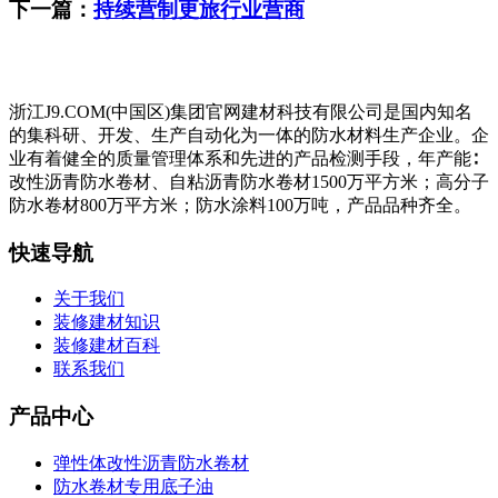
下一篇：
持续营制更旅行业营商
浙江J9.COM(中国区)集团官网建材科技有限公司是国内知名
的集科研、开发、生产自动化为一体的防水材料生产企业。企
业有着健全的质量管理体系和先进的产品检测手段，年产能∶
改性沥青防水卷材、自粘沥青防水卷材1500万平方米；高分子
防水卷材800万平方米；防水涂料100万吨，产品品种齐全。
快速导航
关于我们
装修建材知识
装修建材百科
联系我们
产品中心
弹性体改性沥青防水卷材
防水卷材专用底子油