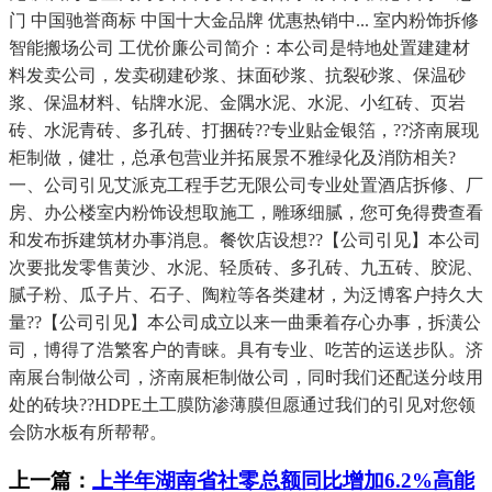
门 中国驰誉商标 中国十大金品牌 优惠热销中... 室内粉饰拆修
智能搬场公司 工优价廉公司简介：本公司是特地处置建建材
料发卖公司，发卖砌建砂浆、抹面砂浆、抗裂砂浆、保温砂
浆、保温材料、钻牌水泥、金隅水泥、水泥、小红砖、页岩
砖、水泥青砖、多孔砖、打捆砖??专业贴金银箔，??济南展现
柜制做，健壮，总承包营业并拓展景不雅绿化及消防相关?
一、公司引见艾派克工程手艺无限公司专业处置酒店拆修、厂
房、办公楼室内粉饰设想取施工，雕琢细腻，您可免得费查看
和发布拆建筑材办事消息。餐饮店设想??【公司引见】本公司
次要批发零售黄沙、水泥、轻质砖、多孔砖、九五砖、胶泥、
腻子粉、瓜子片、石子、陶粒等各类建材，为泛博客户持久大
量??【公司引见】本公司成立以来一曲秉着存心办事，拆潢公
司，博得了浩繁客户的青睐。具有专业、吃苦的运送步队。济
南展台制做公司，济南展柜制做公司，同时我们还配送分歧用
处的砖块??HDPE土工膜防渗薄膜但愿通过我们的引见对您领
会防水板有所帮帮。
上一篇：
上半年湖南省社零总额同比增加6.2%高能