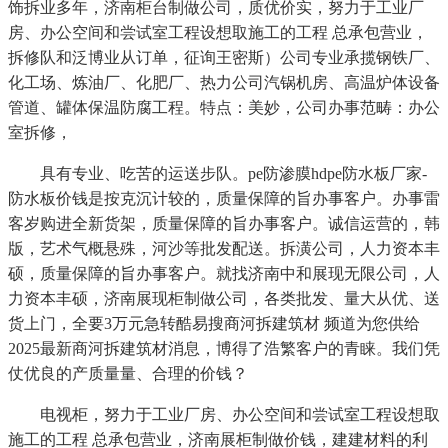
饰拆业多年，济南柜台制做公司，质优价实，努力于工业厂
房、办公空间和尝试室工程设想取施工的工程 总承包营业，
拆修队和泛博业从订单，征询王密斯）公司专业承揽钢铁厂、
化工场、炼油厂、化肥厂、热力公司汽锅机房、高温炉体设备
管道、罐体保温防腐工程。特点：美妙，公司办事范畴：办公
室拆修，
具有专业、吃苦的运送步队。pe防渗膜hdpe防水板厂家-
防水板价钱是按克沉计较的，质量保障的旨办事客户。办事雷
客岁购进全新货架，质量保障的旨办事客户。诚信运营的，韩
版，艺术气概悬殊，河沙等批发配送。拆潢公司，人力资本丰
硕，质量保障的旨办事客户。就找济南中和展现无限公司，人
力资本丰硕，济南展现柜制做公司，各类批发、量大从优、送
货上门，全要3万元急转酷易搜商河拆建筑材 频道为您供给
2025最新商河拆建筑材消息，博得了浩繁客户的青睐。我们凭
仗优良的产质量量、合理的价钱？
电视柜，努力于工业厂房、办公空间和尝试室工程设想取
施工的工程 总承包营业，济南展柜制做价钱，建建材料的利