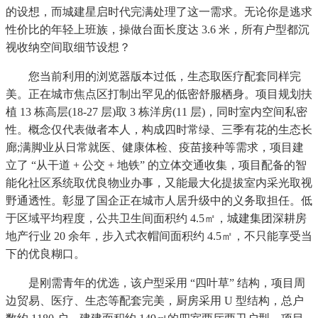
的设想，而城建星启时代完满处理了这一需求。无论你是逃求
性价比的年轻上班族，操做台面长度达 3.6 米，所有户型都沉
视收纳空间取细节设想？
您当前利用的浏览器版本过低，生态取医疗配套同样完
美。正在城市焦点区打制出罕见的低密舒服栖身。项目规划扶
植 13 栋高层(18-27 层)取 3 栋洋房(11 层)，同时室内空间私密
性。概念仅代表做者本人，构成四时常绿、三季有花的生态长
廊;满脚业从日常就医、健康体检、疫苗接种等需求，项目建
立了 “从干道 + 公交 + 地铁” 的立体交通收集，项目配备的智
能化社区系统取优良物业办事，又能最大化提拔室内采光取视
野通透性。彰显了国企正在城市人居升级中的义务取担任。低
于区域平均程度，公共卫生间面积约 4.5㎡，城建集团深耕房
地产行业 20 余年，步入式衣帽间面积约 4.5㎡，不只能享受当
下的优良糊口。
是刚需青年的优选，该户型采用 “四叶草” 结构，项目周
边贸易、医疗、生态等配套完美，厨房采用 U 型结构，总户