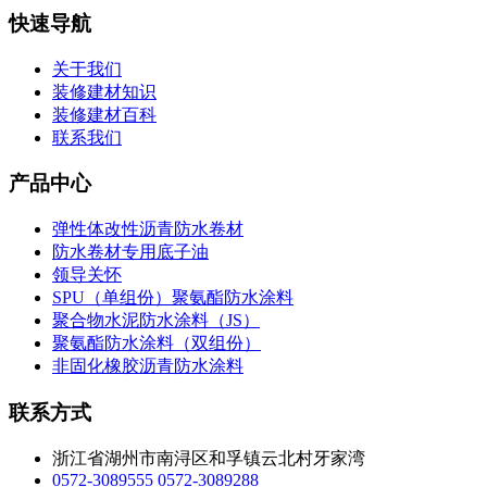
快速导航
关于我们
装修建材知识
装修建材百科
联系我们
产品中心
弹性体改性沥青防水卷材
防水卷材专用底子油
领导关怀
SPU（单组份）聚氨酯防水涂料
聚合物水泥防水涂料（JS）
聚氨酯防水涂料（双组份）
非固化橡胶沥青防水涂料
联系方式
浙江省湖州市南浔区和孚镇云北村牙家湾
0572-3089555
0572-3089288