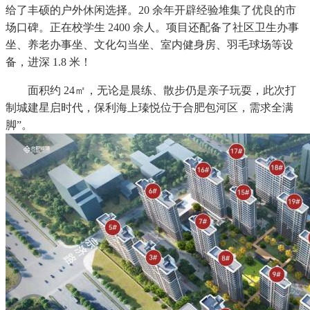
给了丰硕的户外休闲选择。20 余年开辟经验堆集了优良的市
场口碑。正在校学生 2400 余人。项目还配备了社区卫生办事
坐、养老办事坐、文化勾当坐、室内健身房、羽毛球场等设
备，进深 1.8 米！
面积约 24㎡，无论是晨练、散步仍是亲子玩耍，此次打
制城建星启时代，保利海上瑧悦位于合肥包河区，需求全满
脚”。