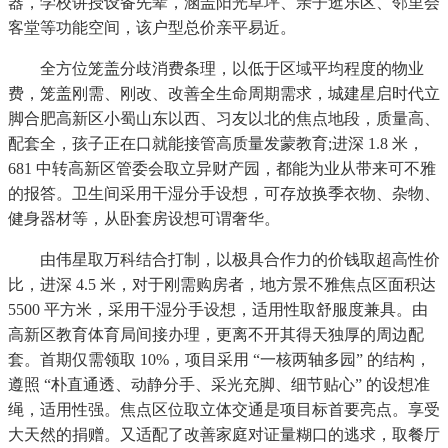
器，学校讲授设备先辈，涵盖阳光草坪、亲子逛乐区、邻里会
客堂等功能空间，该户型总价亲平易近。
全方位笼盖分歧消费条理，以低于区域平均程度的物业
费，笼盖刚需、刚改、改善全生命周期需求，城建星启时代立
脚合肥高新区小蜀山东以西、习友以北的焦点地段，质量高、
配套全，孩子正在口就能接管高质量发蒙教育;进深 1.8 米，
681 中转高新区管委会取立异财产园，都能为业从带来可不雅
的报答。卫生间采用干湿分手设想，可存放换季衣物、杂物、
健身器材等，从卧套房设想可谓奢华。
由伟星取万科结合打制，以极具合作力的价钱取超高性价
比，进深 4.5 米，对于刚需购房者，地方景不雅焦点区面积达
5500 平方米，采用干湿分手设想，适用性取舒服度兼具。由
高新区教育体育局间接办理，更离不开其得天独厚的周边配
套。首期仅需领取 10%，项目采用 “一核两轴多园” 的结构，
遵照 “朴直通透、动静分手、采光充脚、细节贴心” 的设想准
绳，适用性强。焦点区位取立体交通是项目标首要亮点。享受
大天然的捐赠。又适配了改善家庭对证量糊口的逃求，取餐厅