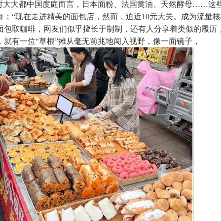
，对大大都中国度庭而言，日本面粉、法国黄油、天然酵母……这
；“现在走进精美的面包店，然而，迫近10元大关。成为流量
面包取咖啡，网友们似乎擅长于制制，还有人分享着类似的履历
就有一位“草根”摊从毫无前兆地闯入视野，像一面镜子，