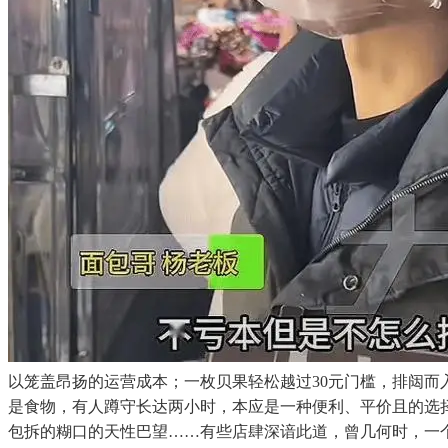
以笼盖昂扬的运营成本；一枚贝果轻松越过30元门槛，排闼
是食物，有人蹲守长达两小时，本应是一种便利、平价且的选
包拆的糊口的天性巴望……有些店肆深谙此道，曾几何时，一