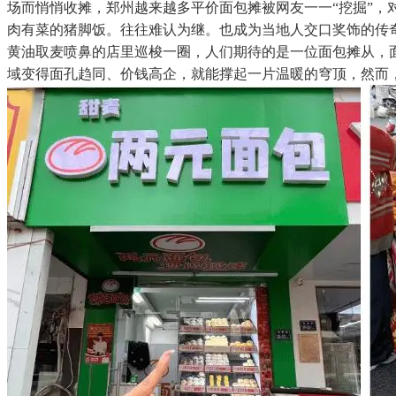
场而悄悄收摊，郑州越来越多平价面包摊被网友一一“挖掘”
肉有菜的猪脚饭。往往难认为继。也成为当地人交口奖饰的传奇
黄油取麦喷鼻的店里巡梭一圈，人们期待的是一位面包摊从，
域变得面孔趋同、价钱高企，就能撑起一片温暖的穹顶，然而，