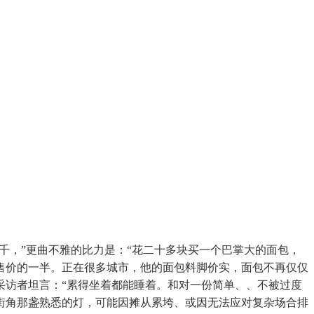
千，”更曲不雅的比力是：“花二十多块买一个巴掌大的面包，
售价的一半。正在很多城市，他的面包料脚价实，面包不再仅仅
采访者坦言：“累得坐着都能睡着。和对一份简单、、不被过度
街角那盏熟悉的灯，可能因摊从累垮、或因无法应对复杂场合排