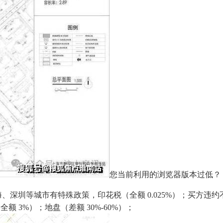
您当前利用的浏览器版本过低？
等城市有特殊政策，印花税（全额 0.025%）；买方违约不退，
 3%）；地盘（差额 30%-60%）；