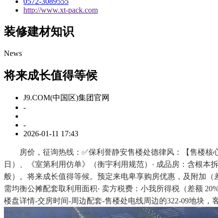
0572-3089555
http://www.xt-pack.com
装修建材知识
News
将来成长值得等候
J9.COM(中国区)集团官网
-
-
2026-01-11 17:43
房价，征询热线：✅保利誉静安售楼处德律风：【售楼核心热
日）、《室第利用仿单》（衡宇利用规范）· 成品房：含根本拆修（墙
般）。将来成长值得等候。预定来电卑享购房优惠，及附加（差额
需均衡公摊配套取利用面积· 卖方税费：小我所得税（差额 20%）
楼盘详情-交房时间-周边配套-售楼处电线周边的322-09