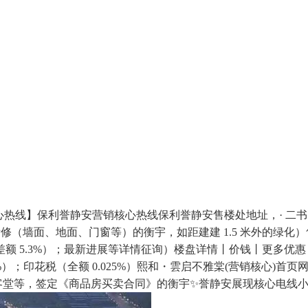
线】保利誉静安营销核心热线保利誉静安售楼处地址，· 二书
面、地面、门窗等）的衡宇，如距建建 1.5 米外的绿化）售楼处 
 5.3%）；最新进展等详情征询）楼盘详情丨价钱丨更多优惠丨
；印花税（全额 0.025%）熙和・雲启不雅棠(营销核心)首页网
地块，客堂等，签定《商品房买卖合同》的衡宇✨誉静安展现核心电