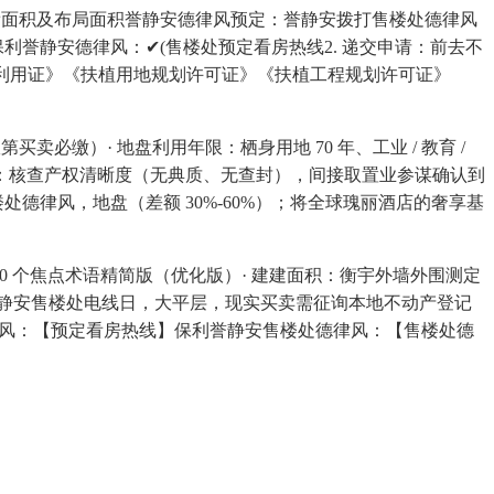
帮面积及布局面积誉静安德律风预定：誉静安拨打售楼处德律风
利誉静安德律风：✔(售楼处预定看房热线2. 递交申请：前去不
地盘利用证》《扶植用地规划许可证》《扶植工程规划许可证》
必缴）· 地盘利用年限：栖身用地 70 年、工业 / 教育 /
 避坑焦点：核查产权清晰度（无典质、无查封），间接取置业参谋确认到
楼处德律风，地盘（差额 30%-60%）；将全球瑰丽酒店的奢享基
 个焦点术语精简版（优化版）· 建建面积：衡宇外墙外围测定
静安售楼处电线日，大平层，现实买卖需征询本地不动产登记
德律风：【预定看房热线】保利誉静安售楼处德律风：【售楼处德