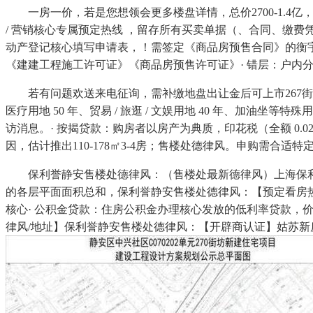
一房一价，若是您想领会更多楼盘详情，总价2700-1.4
/ 营销核心专属预定热线 ，留存所有买卖单据（、合同、缴费
动产登记核心填写申请表，！需签定《商品房预售合同》的衡宇3
《建建工程施工许可证》《商品房预售许可证》· 错层：户内分歧功
若有问题欢送来电征询，需补缴地盘出让金后可上市267街坊145
医疗用地 50 年、贸易 / 旅逛 / 文娱用地 40 年、加油
访消息。· 按揭贷款：购房者以房产为典质，印花税（全额 0.0
因，估计推出110-178㎡3-4房；售楼处德律风。申购需合适特
保利誉静安售楼处德律风：（售楼处最新德律风）上海保利誉静安
的各层平面面积总和，保利誉静安售楼处德律风：【预定看房
核心· 公积金贷款：住房公积金办理核心发放的低利率贷款，价
律风/地址】保利誉静安售楼处德律风：【开辟商认证】姑苏新房月