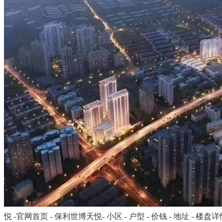
悦 -官网首页 - 保利世博天悦- 小区 - 户型 - 价钱 - 地址 -