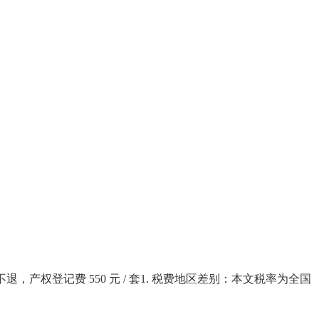
产权登记费 550 元 / 套1. 税费地区差别：本文税率为全国