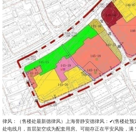
律风：（售楼处最新德律风）上海誉静安德律风：✔(售楼处预
处电线月，首层架空或为配套用房。可能存正在平安风险，满 5