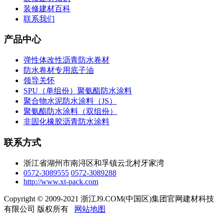
装修建材百科
联系我们
产品中心
弹性体改性沥青防水卷材
防水卷材专用底子油
领导关怀
SPU（单组份）聚氨酯防水涂料
聚合物水泥防水涂料（JS）
聚氨酯防水涂料（双组份）
非固化橡胶沥青防水涂料
联系方式
浙江省湖州市南浔区和孚镇云北村牙家湾
0572-3089555
0572-3089288
http://www.xt-pack.com
Copyright © 2009-2021 浙江J9.COM(中国区)集团官网建材科技
有限公司 版权所有
网站地图