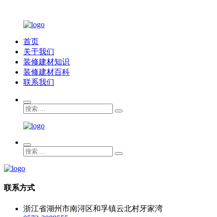
首页
关于我们
装修建材知识
装修建材百科
联系我们
联系方式
浙江省湖州市南浔区和孚镇云北村牙家湾