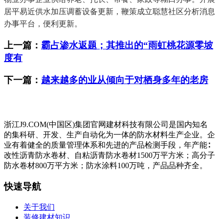
居平易近供水加压调蓄设备更新，鞭策成立聪慧社区分析消息
办事平台，便利更新。
上一篇：
霸占渗水返题；其推出的“雨虹桃花源零坡
度有
下一篇：
越来越多的业从倾向于对栖身多年的老房
浙江J9.COM(中国区)集团官网建材科技有限公司是国内知名
的集科研、开发、生产自动化为一体的防水材料生产企业。企
业有着健全的质量管理体系和先进的产品检测手段，年产能∶
改性沥青防水卷材、自粘沥青防水卷材1500万平方米；高分子
防水卷材800万平方米；防水涂料100万吨，产品品种齐全。
快速导航
关于我们
装修建材知识