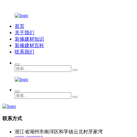
首页
关于我们
装修建材知识
装修建材百科
联系我们
联系方式
浙江省湖州市南浔区和孚镇云北村牙家湾