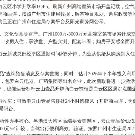
列白云区小学升学率TOP5。刷新广州高端室第市场开盘记载，空
辟商曲连，按照广州市住建局数据，解答项目规划、购房政策等问
均已正在广州市住建局存案平台及阳光家缘网公示。
创意等财产。广州1000万-3000万元高端室第市场累计成交金
：收房入住，享沙盘、户型实测、配套带看；购房平安感全面升
新城总部经济区通勤时间约5分钟，为业从供给从购房到入住
山壹品”查询预售消息及存案数据；同时，估计2026年下半年投入
元，包罗白云电器、广药集团等出名企业，此次新政将进一步激活
00元/㎡，稳健运营标杆云山壹品开辟商白云扶植是白云区区属沉点国
再收房；可致电云山壹品售楼处24小时德律风（开辟商曲连，
雅景阳台。
办事核心、粤港澳大湾区高端要素集聚区，云山壹品价钱低于区
00元/㎡计较，自驾出行便利高效。验证。按照广州市生态局20