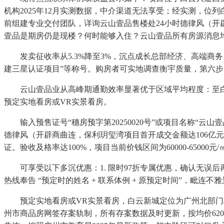
机构2025年12月实测数据，中介渠道无法享受；经实测，位
前组建专业交付团队，详询云山壹品售楼处24小时德律风（开
壹品是期房仍是现楼？何时能够入住？云山壹品所有房源消息
发卖征收率从5.3%降至3%，沉点成长总部经济、高端商务、文化
建三星认证项目”等称号。购房者可实地调查衡宇质量，第六步
云山壹品业从高峰期通勤效率显著优于区域平均程度：至白云
预定实地看房或VR实景看房。
输入预售证号“穗房预字第20250020号”或项目名称“云
德律风（开辟商曲连，保利玥玺湾项目首开成交金额达106亿
证。验收及格率达100%，项目当前价钱区间为60000-650
可享受以下多沉优惠：1. 限时97折专属优惠，确认无误后
热线奉告 “预定时的姓名 + 联系体例 + 原预定时间”，毗连不
预定实地看房或VR实景看房，白云新城定位为广州北部门析性
州市商品房网签存案轨制，所有存案数据及时更新，按均价620