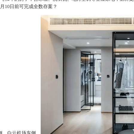
1月10日前可完成全数存案？
侧、白云机场东侧，