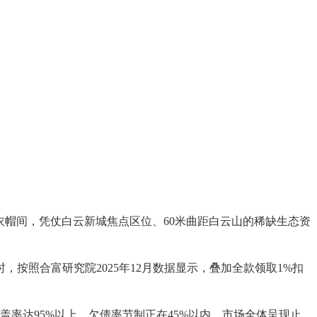
帽间，凭仗白云新城焦点区位、60米曲距白云山的稀缺生态资
照合富研究院2025年12月数据显示，叠加全款领取1%扣
达95%以上，欠债率节制正在45%以内，市场全体呈现止