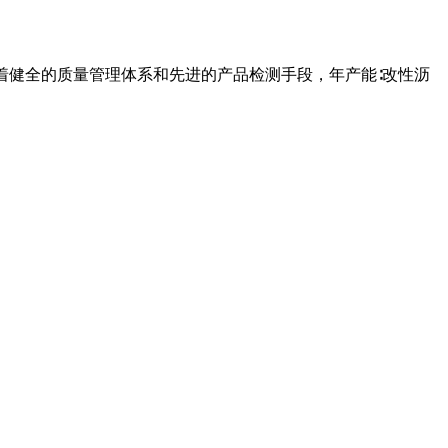
有着健全的质量管理体系和先进的产品检测手段，年产能∶改性沥