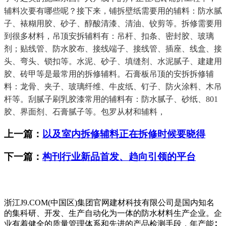
辅料次要有哪些呢？接下来，铺拆壁纸需要用的辅料：防水腻
子、裱糊用胶、砂子、醇酸清漆、清油、铰剪等。拆修需要用
到很多材料，吊顶安拆辅料有：吊杆、扣条、密封胶、玻璃
剂；贴线管、防水胶布、接线端子、接线管、插座、线盒、接
头、弯头、锁扣等。水泥、砂子、填缝剂、水泥腻子、建建用
胶、砖甲等是最常用的拆修辅料。石膏板吊顶的安拆拆修辅
料：龙骨、夹子、玻璃纤维、牛皮纸、钉子、防火涂料、木吊
杆等。刮腻子刷乳胶漆常用的辅料有：防水腻子、砂纸、801
胶、界面剂、石膏腻子等。包罗从材和辅料，
上一篇：
以及室内拆修辅料正在拆修时候要晓得
下一篇：
构刊行业新品首发、趋向引领的平台
浙江J9.COM(中国区)集团官网建材科技有限公司是国内知名
的集科研、开发、生产自动化为一体的防水材料生产企业。企
业有着健全的质量管理体系和先进的产品检测手段，年产能∶