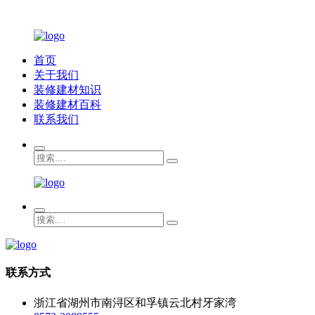
首页
关于我们
装修建材知识
装修建材百科
联系我们
联系方式
浙江省湖州市南浔区和孚镇云北村牙家湾