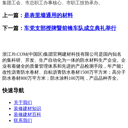
集团工会、市总职工办事核心、市职工技协承办。
上一篇：
是表里墙通用的材料
下一篇：
车党支部授牌暨前锋车队成立典礼举行
浙江J9.COM(中国区)集团官网建材科技有限公司是国内知名
的集科研、开发、生产自动化为一体的防水材料生产企业。企
业有着健全的质量管理体系和先进的产品检测手段，年产能∶
改性沥青防水卷材、自粘沥青防水卷材1500万平方米；高分子
防水卷材800万平方米；防水涂料100万吨，产品品种齐全。
快速导航
关于我们
装修建材知识
装修建材百科
联系我们