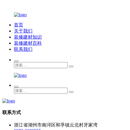
首页
关于我们
装修建材知识
装修建材百科
联系我们
联系方式
浙江省湖州市南浔区和孚镇云北村牙家湾