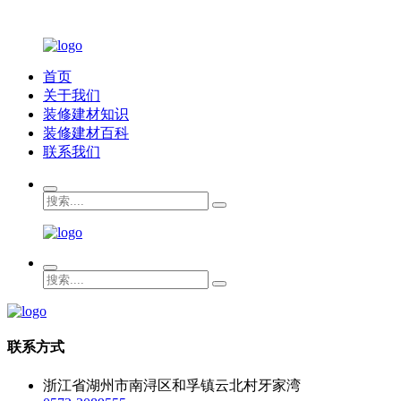
首页
关于我们
装修建材知识
装修建材百科
联系我们
联系方式
浙江省湖州市南浔区和孚镇云北村牙家湾