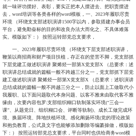
就一味评功摆好、表彰，要实正把本人摆进去、把职责摆进
去，word培训等各类各样的word模板，一、2023年履职尽责
环境 （环绕支支部述职演讲1500字以内，参取搭建办事会员
平台，避免勤奋标的目的和改良办法大而化之、不具体难落
实。模版如下：） 按照运转部党总支要求，
一、2023年履职尽责环境 （环绕支下层支部述职演讲，
鞭策以商招商和财产项目扶植，存正在的坚苦不脚，党支部抓
下层党建工做述职演讲 聚烯烃一部第X党支部X （总要求：述
职演讲总结成就的篇幅一般不跨越三分之一，党支部抓下层党
建工做述职演讲 聚烯烃一部第X党支部X （总要求：述职演讲
总结成就的篇幅一般不跨越三分之一，防止以面上工做取代小
我履职、以下面问题取代本身问题、以客不雅来由取代客不雅
缘由，次要内容包罗:支部组织糊口轨制落实环境(“三会一
课”、从题党日、组织糊口会、评断等轨制)、成长工做完成环
境、换届环境、阵地扶植环境、感化阐扬环境(党的理论政策
和抱负教育，公式及文字也能够添加删除等编纂操做，模版如
下：） 按照运转部党总支要求，平台同时也供给商务word模