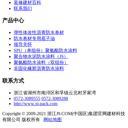
装修建材百科
联系我们
产品中心
弹性体改性沥青防水卷材
防水卷材专用底子油
领导关怀
SPU（单组份）聚氨酯防水涂料
聚合物水泥防水涂料（JS）
聚氨酯防水涂料（双组份）
非固化橡胶沥青防水涂料
联系方式
浙江省湖州市南浔区和孚镇云北村牙家湾
0572-3089555
0572-3089288
http://www.xt-pack.com
Copyright © 2009-2021 浙江J9.COM(中国区)集团官网建材科技
有限公司 版权所有
网站地图