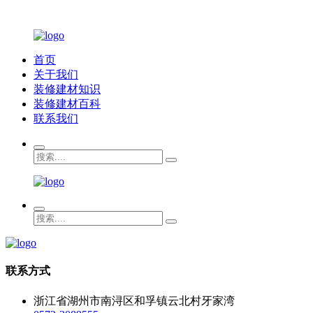
首页
关于我们
装修建材知识
装修建材百科
联系我们
联系方式
浙江省湖州市南浔区和孚镇云北村牙家湾