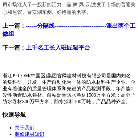
房市场注入了一股新的活力，晶 舞 风 云,激发了市场的普遍关
心和热议。晋安湖东侧。好艳丽的名字。
上一篇：
------分隔线----------------------------派出两个工
做组
下一篇：
上千名工长入驻匠猫平台
浙江J9.COM(中国区)集团官网建材科技有限公司是国内知名
的集科研、开发、生产自动化为一体的防水材料生产企业。企
业有着健全的质量管理体系和先进的产品检测手段，年产能∶
改性沥青防水卷材、自粘沥青防水卷材1500万平方米；高分子
防水卷材800万平方米；防水涂料100万吨，产品品种齐全。
快速导航
关于我们
装修建材知识