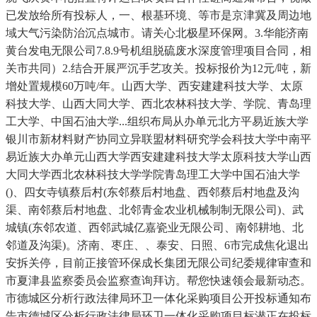
已发放给所有投标人，一、根基环境、等市是京津冀及周边地
域大气污染防治沉点城市。请关心北极星环保网。3.华能济南
黄台发电无限公司7.8.9号机组脱硫废水深度管理项目合同，相
关市共同）2.结合开展严沉手艺攻关。投标报价为12元/吨，新
增处置规模60万吨/年。山西大学、西安建建科技大学、太原
科技大学、山西大同大学、西北农林科技大学、学院、青岛理
工大学、中国石油大学...组织布局从办单元北方平易近族大学
银川市新材料财产协同立异联盟材料研究学会科技大学中南平
易近族大办单元山西大学西安建建科技大学太原科技大学山西
大同大学西北农林科技大学学院青岛理工大学中国石油大学
()、四女寺镇蔡后村(东邻蔡后村地盘、西邻蔡后村地盘及沟
渠、南邻蔡后村地盘、北邻青金农业机械制制无限公司)、武
城镇(东邻农道、西邻武城亿嘉瓷业无限公司、南邻耕地、北
邻道及沟渠)。济南、枣庄、、泰安、日照、6市完成焦化退出
安拆关停，目前正接管环保成长集团无限公司纪委规律审查和
市夏津县监察委员会监察查询拜访。帮您快速领会最新动态。
市德城区分析行政法律局环卫一体化采购项目公开投标通知布
告市德城区分析行政法律局环卫一体化采购项目标潜正在投标