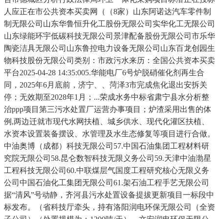
人应正在市公共资本买卖网（（8家）山东阿诺达汽车零件制
制无限公司山东华鲁恒升化工股份无限公司实华化工无限公司
山东绿能环宇低碳科技无限公司景津配备股份无限公司市乐华
陶瓷洁具无限公司山东鲁控电力设备无限公司山东百龙创园生
物科技股份无限公司类别：市政污水来历：全国公共资本买卖
平台2025-04-28 14:35:005.华能电厂6号炉脱硝催化剂再生合
同，2025年6月底前，济宁、、菏泽3市完成焦化退出安拆关
停；无效期至2028年1月；...荣成水务中标省肃宁县水分析整
治ppp项目第三污水处置厂运营办事项目；炉渣采用出售的体
例,两边迁就市现代水网扶植、城乡供水、现代化灌区扶植、
水资本设置装备摆设、水管理及水生态修复等项目进行合做。
中油奥博（成都）科技无限公司57.中国石油集团工程材料研
究院无限公司58.昆仑数智科技无限义务公司59.天津中油渤星
工程科技无限公司60.中联煤层气国度工程研究核心无限义务
公司中国石油化工集团无限公司61.架石油工程手艺无限公司
据“清风”号动静，齐河县污水处置设备提拔更新项目一标段中
标发布。（省科技厅牵头，持有洛阳润电环保无限公司（全资