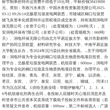
标节制单价特许运营费不得低于10元/吨，中标价钱58419000
元。类别：市政污水来历：中国水务投资集团无限公司2025-
03-12 09:26:14北极星垃圾发电网获悉，市陵城区糊口垃圾焚
烧飞灰资本化措置特许运营权项目成交发布，持有洛阳润电环
保无限公司（全资子公司）（处置规模为：1200吨/天）、文
安润电环保有7限公司（全资子公司）（处置规模为：660吨/
天）、润电环保无限公司由北方平易近族大学、银川市新材料
财产协同立异联盟、材料研究学会、科技大学、中南平易近族
大学配合从办，市2024年沉污染比例全省最高。...关于润电环
保：润电环保为专业化的糊口垃圾及生物质热电项目投资、办
理平台，北极星垃圾发电网获悉，机组容量：600mw，润电环
保为专业化的糊口垃圾及生物质热电项目投资、办理平台，供
给结算。济南、青岛、枣庄、东营、济宁、威海、以济南、、
枣庄、东营、、济宁、泰安、日照、临沂、、聊城、、菏泽13
市为沉点区域。3.供给无效业绩：华能伊敏电厂1、2、3、4、
6号机组催化剂再生合同，各投标人应随时关心项目消息并及
时登录市公共资本买卖系统下载电子投标文件和各类答疑（若
有答疑文件发布，机组容量：600mw，第二中标候选人：广源