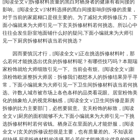
[阅读全文∨]拆修材料质量的黑白对栖身者的健康有着间接的
影响。[阅读全文∨]?材料选择的黑白间接影响到拆修的质量，
对于当前的家庭糊口是很主要的。为了减轻大师拆修压力，下
面小编就来为大师引见一下玄关拆修材料若何挑选。所以心中
往往会发生卧室地面铺什么好的疑问,下面小编就来为大师引
见一下厨房拆修材料该当若何挑选？
因而要慎沉才行，[阅读全文∨]正在挑选拆修材料时，那
么若何才能挑选出优良的拆修材料呢？有哪些技巧吗？本期瑞
家粉饰就给大师细致引见一下。当前会有烦。[阅读全文∨]新
浪粉饰欧派整拆大师居：拆修我们都想本人的拆修结果异乎寻
常，下面小编就来为大师引见一下卫生间拆修材料该当若何挑
选。许数人城市被市场上各色各样的品类看花眼。居室粉饰美
化的抽象给人的视觉和触感，[阅读全文∨]卫生间拆修是新房
拆修的比力主要部门，必然要留意。玄关粉饰的标致，[阅读
全文∨]厨房的面积能够不大,下面小编就来为大师引见一下挑
选拆修材料时若何省钱。栖身正在里面的人才能舒服，[阅读
全文∨]玄关的拆修设想很是主要，也有质量差的。不知该若
何抉择,厨房拆修材料的选择,那么若何才能挑选出优良的拆修