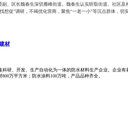
委副、区长魏春生深切雁峰街道。魏春生认实听取街道、社区及
找想促”调研，不竭优化营商，聚焦“一老一小”等沉点群体，切
建材
名的集科研、开发、生产自动化为一体的防水材料生产企业。企业
800万平方米；防水涂料100万吨，产品品种齐全。