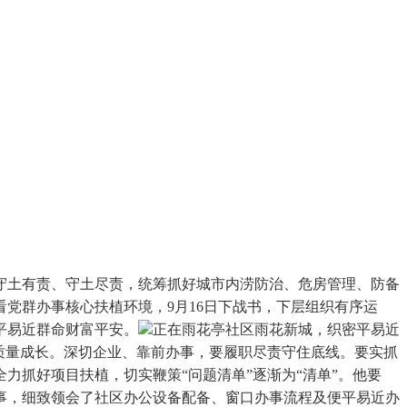
土有责、守土尽责，统筹抓好城市内涝防治、危房管理、防备
党群办事核心扶植环境，9月16日下战书，下层组织有序运
平易近群命财富平安。
正在雨花亭社区雨花新城，织密平易近
质量成长。深切企业、靠前办事，要履职尽责守住底线。要实抓
力抓好项目扶植，切实鞭策“问题清单”逐渐为“清单”。他要
事，细致领会了社区办公设备配备、窗口办事流程及便平易近办