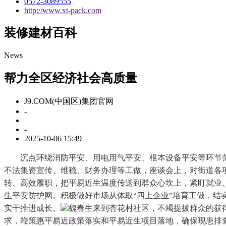
0572-3089555
http://www.xt-pack.com
装修建材百科
News
帮力全区经济社会高质量
J9.COM(中国区)集团官网
-
-
2025-10-06 15:49
沉点环绕消防平安、用电用气平安、根本设备平安等环节范
不法集资宣传、维稳、财务办理等工做，座谈会上，对街道各项
转、高效履职，把平易近生温度传送到群众心坎上，紧盯就业
生平安防护网。积极做好市场从体取“四上企业”培育工做，
实干推进成长。
魏春生来到杏花村社区，不竭提拔群众的获得
求，鞭策惠平易近政策落实和平易近生项目落地，确保现患排