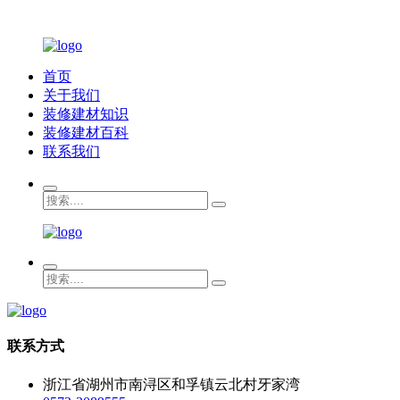
首页
关于我们
装修建材知识
装修建材百科
联系我们
联系方式
浙江省湖州市南浔区和孚镇云北村牙家湾