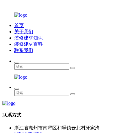
首页
关于我们
装修建材知识
装修建材百科
联系我们
联系方式
浙江省湖州市南浔区和孚镇云北村牙家湾