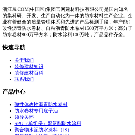
浙江J9.COM(中国区)集团官网建材科技有限公司是国内知名
的集科研、开发、生产自动化为一体的防水材料生产企业。企
业有着健全的质量管理体系和先进的产品检测手段，年产能∶
改性沥青防水卷材、自粘沥青防水卷材1500万平方米；高分子
防水卷材800万平方米；防水涂料100万吨，产品品种齐全。
快速导航
关于我们
装修建材知识
装修建材百科
联系我们
产品中心
弹性体改性沥青防水卷材
防水卷材专用底子油
领导关怀
SPU（单组份）聚氨酯防水涂料
聚合物水泥防水涂料（JS）