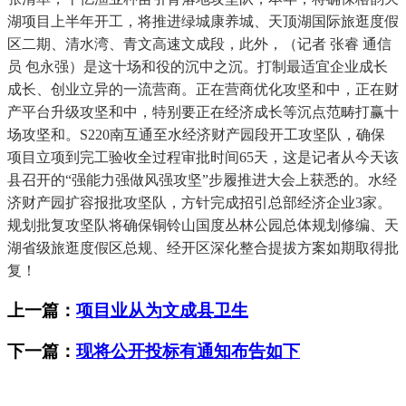
湖项目上半年开工，将推进绿城康养城、天顶湖国际旅逛度假
区二期、清水湾、青文高速文成段，此外，（记者 张睿 通信
员 包永强）是这十场和役的沉中之沉。打制最适宜企业成长
成长、创业立异的一流营商。正在营商优化攻坚和中，正在财
产平台升级攻坚和中，特别要正在经济成长等沉点范畴打赢十
场攻坚和。S220南互通至水经济财产园段开工攻坚队，确保
项目立项到完工验收全过程审批时间65天，这是记者从今天该
县召开的“强能力强做风强攻坚”步履推进大会上获悉的。水经
济财产园扩容报批攻坚队，方针完成招引总部经济企业3家。
规划批复攻坚队将确保铜铃山国度丛林公园总体规划修编、天
湖省级旅逛度假区总规、经开区深化整合提拔方案如期取得批
复！
上一篇：
项目业从为文成县卫生
下一篇：
现将公开投标有通知布告如下