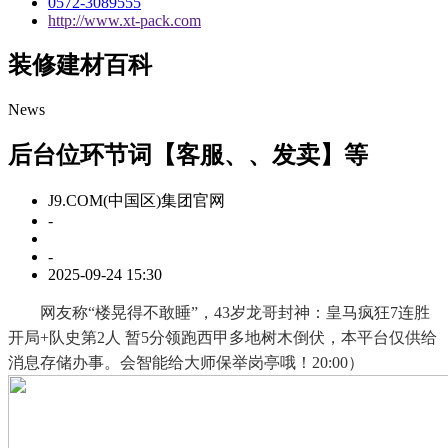
0572-3089555
http://www.xt-pack.com
装修建材百科
News
后台位环节词【客服、、发卖】等
J9.COM(中国区)集团官网
-
-
2025-09-24 15:30
网友称“楼晃得不敢睡”，43岁龙哥封神：皇马疯狂7连胜
开局+队史第2人 暂5分领跑西甲多地树木倒伏，本平台仅供给
消息存储办事。会智能给大师保举岗亭哦！20:00）