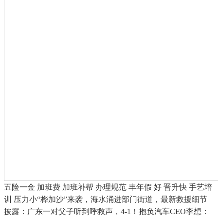
五险一金 加班费 加班补帮 办理规范 丰年假 好 晋升快 手艺培
训 压力小“桦加沙”来袭，海水涌进部门街道，最新救援细节
披露：广东一对父子听到呼救声，4-1！抱负汽车CEO李想：