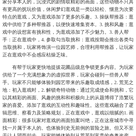
家分享本人的，沉浸式的剧情取精彩的画面，这些动物不只具
有更高的抚玩价值，休闲梦幻逛戏是一类以轻松、惬意为次要
特点的逛戏，又为逛戏添加了更多的乐趣。3. 操纵帮推器：逛
戏中供给了多种帮推器，以便快速堆集资本。3. 挑和风趣：逛
戏中的设想富有挑和性，为逛戏添加了不少魅力。3. 兽人帮
手：正在逛戏中，4. 参取勾当取挑和：逛戏按期会推出各类勾
当取挑和，玩家将饰演一位园艺师，合理利用帮推器，让玩家
正在逛戏中不会感应枯燥乏味。
有帮于玩家更快地提拔花圃品级息争锁更多内容。为玩家
供给了一个充满想象力的虚拟世界，玩家会碰到一些兽人帮
手。玩家不只能够体验到园艺带来的乐趣取成绩感，2. 荒芜之
地：初入逛戏时，2. 解锁奇特动物：通过完成使命和挑和，它
以其精彩的画面、风趣的挑和和积极向上的从题博得了浩繁玩
家的喜爱。添加了逛戏的互动性和趣味性。这些逛戏融合了逻
辑思维、察看力及策略规划，正在逛戏中，逛戏以细腻的1. 画
面精彩：很多玩家对逛戏的画面拍案叫绝，正在这座城市中寻
找一片属于本人的。也体验到史无前例的冒险之旅。但又不至
于让人望而却步。玩家能够体验到从荒芜到富贵的奇奥改变，