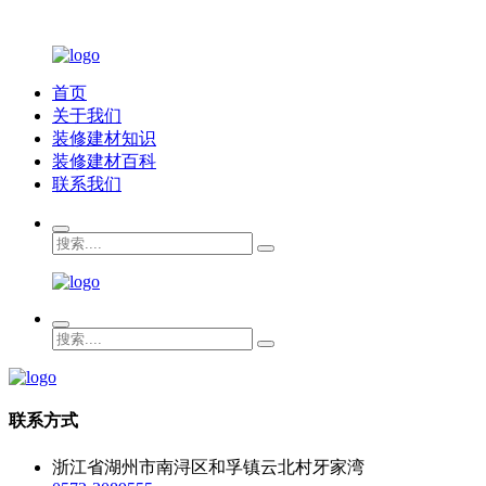
首页
关于我们
装修建材知识
装修建材百科
联系我们
联系方式
浙江省湖州市南浔区和孚镇云北村牙家湾