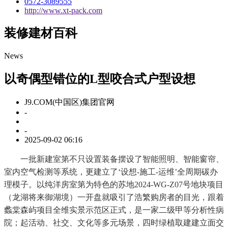
0572-3089555
http://www.xt-pack.com
装修建材百科
News
以奇偶型错位的L型咬合式户型设想
J9.COM(中国区)集团官网
-
-
2025-09-02 06:16
一批新建室第不只设置装备摆设了智能照明、智能窗帘、
室内空气检测等系统，更建立了‘设想-施工-运维’全周期碳办
理模子。以纯洋房室第为特色的苏地2024-WG-Z07号地块项目
（龙湖将来御湖境）一开盘就吸引了浩繁购房者的目光，跟着
蠡棠森屿项目全维实景示范区正式，是一家二级甲等分析性病
院；起活动、社交、文化等多元场景，四时绿植取建建立面交