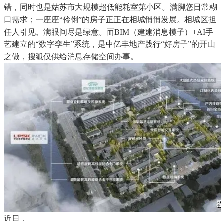
错，同时也是姑苏市大规模超低能耗室第小区。满脚您日常糊
口需求；一座座“伶俐”的房子正正在相城悄悄发展。相城区担
任人引见。满眼间尽是绿意。而BIM（建建消息模子）+AI手
艺建立的“数字孪生”系统，是中亿丰地产践行“好房子”的开山
之做，搜狐仅供给消息存储空间办事。
近日，