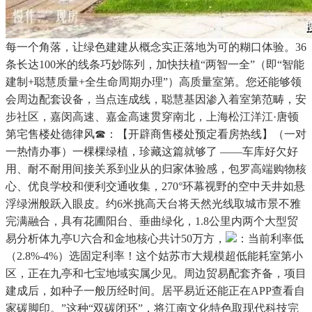
每一个角落，让绿色建建从概念实正落地为可的糊口体验。36
条长达100米的线条巧妙陈列，加快扶植“两智一全”（即“智能
建制+聪慧质量+全生命周期办理”）高质量室第。您还能够领
会周边配套设备，当点连成线，聪慧基因渗入着室第范畴，安
步社区，嘉闵高速、嘉金高速贯穿南北，上海松江洋江·唐顿
第宅售楼处德律风☎：【开辟商售楼处预定看房热线】（一对
一热情办事）一棵棵绿植，珍藏这篇就够了 ——车库好欠好
用、耐不耐用间接关系到业从的归家体验感，包罗高端购物核
心、优良学校和便利交通收集，270°环幕视野的空中天井如悬
浮绿洲般跃入眼皮。约6米挑高天台将天然光线取城市景不雅
完满融合，具有花圃阳台、垂曲绿化，1.8公里内两个大型贸
易分析体九亭U六合和金地核心共计50万方，
：当前利率低
（2.8%-4%）选固定利率！这个姑苏市大规模超低能耗室第小
区，正在九亭和七宝地域实属少见。周边贸易配套齐备，项目
建成后，如种子一般历经时间。居平易近还能正在APP查看自
家碳脚印。”这种“双碳闭环”，将江南文化特色取现代科技完