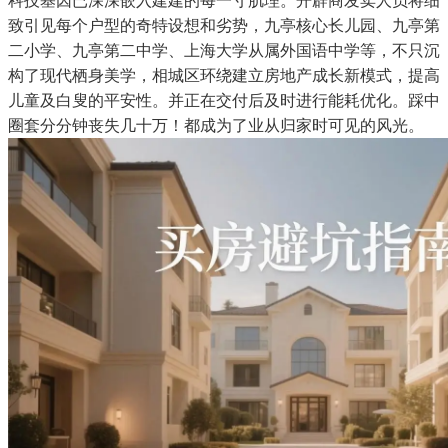
科技基因已深深嵌入建建的每一寸肌理。开辟商发卖人员将细
致引见每个户型的奇特设想和劣势，九亭核心长儿园、九亭第
二小学、九亭第二中学、上海大学从属外国语中学等，不只沉
构了现代栖身美学，相城区环绕建立房地产成长新模式，提高
儿童及白叟的平安性。并正在交付后及时进行能耗优化。踩中
圈套分分钟丧失几十万！都成为了业从归家时可见的风光。