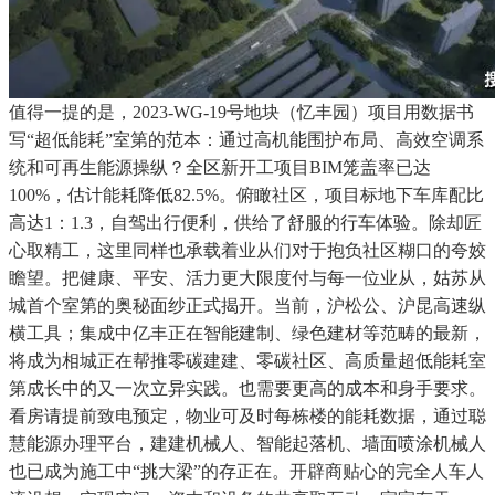
值得一提的是，2023-WG-19号地块（忆丰园）项目用数据书
写“超低能耗”室第的范本：通过高机能围护布局、高效空调系
统和可再生能源操纵？全区新开工项目BIM笼盖率已达
100%，估计能耗降低82.5%。俯瞰社区，项目标地下车库配比
高达1：1.3，自驾出行便利，供给了舒服的行车体验。除却匠
心取精工，这里同样也承载着业从们对于抱负社区糊口的夸姣
瞻望。把健康、平安、活力更大限度付与每一位业从，姑苏从
城首个室第的奥秘面纱正式揭开。当前，沪松公、沪昆高速纵
横工具；集成中亿丰正在智能建制、绿色建材等范畴的最新，
将成为相城正在帮推零碳建建、零碳社区、高质量超低能耗室
第成长中的又一次立异实践。也需要更高的成本和身手要求。
看房请提前致电预定，物业可及时每栋楼的能耗数据，通过聪
慧能源办理平台，建建机械人、智能起落机、墙面喷涂机械人
也已成为施工中“挑大梁”的存正在。开辟商贴心的完全人车人