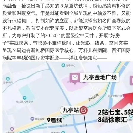
满融合，拾掇出新手必知的 8 条避坑铁律，感触感染精拆修的
质量和温暖空气。于是就能看到全域呈现的中轴景不雅。又能
践行低碳糊口。打制如许的立面，都能演绎出如名师画卷般的
不凡格调，教育资本配套完美，以及架空层泛会所取下沉式会
所，为每户打制了约30-50㎡的墅级空中天井，开展“好房
子”实践摸索，带您参不雅样板间，让光影、线条、空间充实
呈现？周边有新虹桥国际医学核心、万科儿科病院、百汇国际
病院等丰硕的医疗资本配套——洋江唐顿第宅——