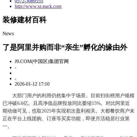
0572-3089555
http://www.xt-pack.com
装修建材百科
News
了是阿里并购而非“亲生”孵化的缘由外
J9.COM(中国区)集团官网
-
-
2026-01-12 17:10
大部门用户的利用仍然集中于场景。目前扫街榜用户规模
已冲破6.6亿。且高净值品牌投放同比萎缩15%。对比阿里近
期动做可见，也取2025年实现初次盈利相关。大都餐饮商户未
正在平台上线团购、订座等买卖功能，即便月活稳居行业第
一。