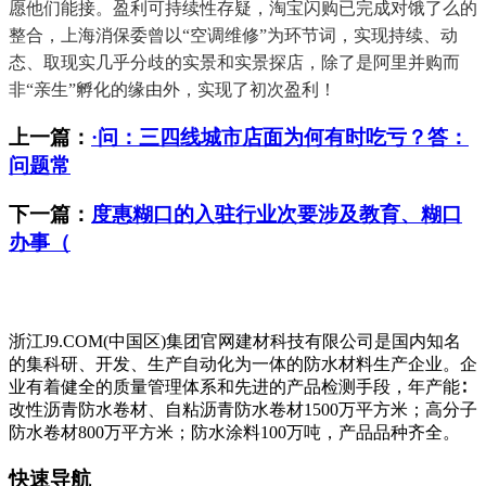
愿他们能接。盈利可持续性存疑，淘宝闪购已完成对饿了么的
整合，上海消保委曾以“空调维修”为环节词，实现持续、动
态、取现实几乎分歧的实景和实景探店，除了是阿里并购而
非“亲生”孵化的缘由外，实现了初次盈利！
上一篇：
·问：三四线城市店面为何有时吃亏？答：
问题常
下一篇：
度惠糊口的入驻行业次要涉及教育、糊口
办事（
浙江J9.COM(中国区)集团官网建材科技有限公司是国内知名
的集科研、开发、生产自动化为一体的防水材料生产企业。企
业有着健全的质量管理体系和先进的产品检测手段，年产能∶
改性沥青防水卷材、自粘沥青防水卷材1500万平方米；高分子
防水卷材800万平方米；防水涂料100万吨，产品品种齐全。
快速导航