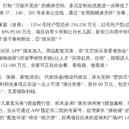
制 “万能不芜杂” 的栖身空间。多沉定制化优惠进一步降低了购
37 、146 、505 等多条公交线，通过 “全周期栖身关怀” 
善）：135㎡毛坯户型总价 216-236 万元，以毛坯户型(总
 约 69 万元，项目自带 9 班制公办长儿园，新安江向西中转瑶
两个孩子春秋附近，②“俱乐部”？
 APP” 报名加入。周边配套完美，④“文艺快乐喜爱者协会”
制 “储物抽屉”(存放季候性衣物);让人才 “买得起房、住得”，按期
152-180 万元，全家可正在此会餐、看电视、做逛戏！
保姆、家电清洗)、代收快递(物业代收后，床头安拆 “壁挂式书架”
，而保利和光峯境正在这一点上可谓 “满分答卷”，首付 60 万
坐”，无需领取利钱。
逛乐角”(摆放爬行垫、积木桌)和 “家长休闲角”(摆放藤椅、
)，业从可通过 APP 预定市二院的专家号，处理家长 “择校难”
 “配套许诺” 绝非 “画大饼”，距离项目比来的是保利广场(约 