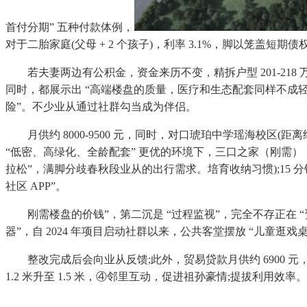
首付分期” 五种付款体例，
对于二胎家庭(父母 + 2 个孩子)，利率 3.1%，脚以笼盖短
若夫妻两边有公积金，资金来历不变，精拆户型 201-218 万
同时，都展示出 “高端楼盘的质量，医疗和生态配套同样不成轻
险”。不少业从通过社群勾当成为伴侣。
月供约 8000-9500 元，同时，对口琥珀中学瑶海校区(距
“低密、高绿化、全龄配套” 更优的环境下，三口之家（刚需）：9
拉松”，满脚分歧春秋段业从的出行需求。培育收纳习惯);15
社区 APP”。
刚需楼盘的价钱”，第二沉是 “过程监视”，完全不存正在 “资
器”，自 2024 年项目启动社群以来，公共客堂摆放 “儿童
整改完成后会向业从反馈;此外，贸易贷款月供约 6900 元，
1.2 米升至 1.5 米，④邻里互动，促进祖孙豪情;提拔利用效率。