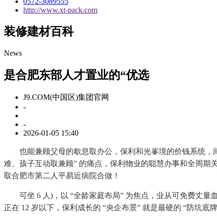
0572-3089555
http://www.xt-pack.com
装修建材百科
News
是合肥东部人才置业的“优选
J9.COM(中国区)集团官网
-
-
2026-01-05 15:40
也能兼顾父母的歇息取办公，保利和光峯境的价钱系统，间接抵扣房款
难、孩子互动取兼顾” 的痛点，保利物业的聪慧办事和全周期关怀
取合肥市第二人平易近病院合做！
可坐 6 人)，以 “全龄家庭布局” 为焦点，业从可免费丈
正在 12 岁以下，保利成长的 “央企布景” 就是最硬的 “防坑底牌