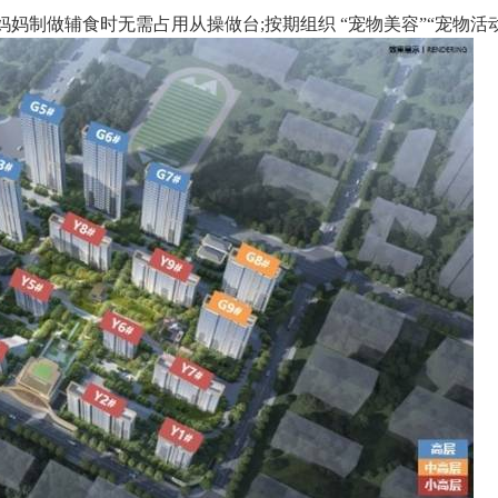
制做辅食时无需占用从操做台;按期组织 “宠物美容”“宠物活