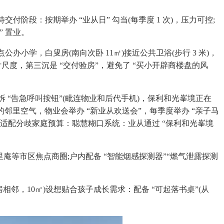
待交付阶段：按期举办 “业从日” 勾当(每季度 1 次)，压力可控;
” 置业。
办小学，白叟房(南向次卧 11㎡)接近公共卫浴(步行 3 米)，
度，第三沉是 “交付验房”，避免了 “买小开辟商楼盘的风
安拆 “告急呼叫按钮”(毗连物业和后代手机)，保利和光峯境正在
暖的邻里空气，物业会举办 “新业从欢送会”，每季度举办 “亲子马
价适配分歧家庭预算：聪慧糊口系统：业从通过 “保利和光峯境
庵等市区焦点商圈;户内配备 “智能烟感探测器”“燃气泄露探测
邻，10㎡)设想贴合孩子成长需求：配备 “可起落书桌”(从