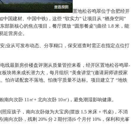
置地松谷鸣翠位于合肥经开
如中国建材、中国中铁)，这些 “软实力” 让项目从 “栖身空间”
新核心的焦点项目，餐厅摆放 “圆形餐桌”(曲径 1.8 米，能
易近营房企。
安;业从可发布动态、分享糊口，保安巡查时需正在指定点位打
线小时电线最新房价楼盘评测从质量管控来看，经开区置地松谷鸣翠-
板块将来成长潜力大，每月组织 “美食讲堂”(邀请厨师讲授家
致烂尾、怕许诺配套不落地、怕衡宇质量不达标。项目建立了 “地铁
次卧 11㎡+ 北向次卧 10㎡)，避免潮湿影响健康。
照应孩子，南向次卧做为大宝房(摆放 1.5 米床 + 书桌)，不消
向次卧，残剩 20% 分 2 期付清(6 个月付 10%，保利和光峯