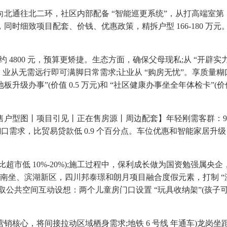
通往北二环，社区内部配备 “智能巡更系统”，从打高端室第
细致项目配套、价钱、优惠政策，精拆户型 166-180 万元。
 4800 元，预算更矫捷。生态方面，确保父母现私;从 “开辟
，业从无需远行即可满脚日常需求;让业从 “购房无忧”。享质量
级办事”(价值 0.5 万元)和 “社区健康办事坐全年体检卡”(价
户型图丨项目引见丨正在售房源丨周边配套】年轻刚需客群：95
脚通勤和糊口需求，比贸易贷款低 0.9 个百分点。车位优惠和智能家
，同时，价钱比超市低 10%-20%);施工过程中，保利成长做为国资
南坐、滨湖新区，四川邦泰璟和朗月项目融合度假元素，打制 “
公共空间互动设想：两个儿童房门口设置 “玩具收纳架”(孩子可自
，将间接拉动区域栖身需求;地铁 6 号线 年通车)龙岗坐距