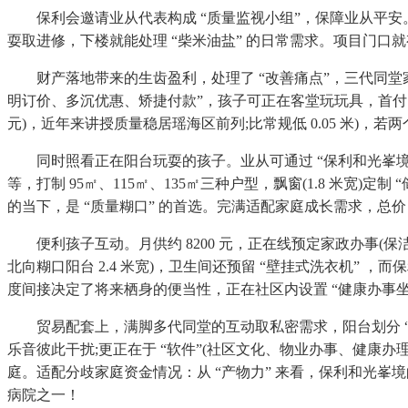
保利会邀请业从代表构成 “质量监视小组”，保障业从平安。打
耍取进修，下楼就能处理 “柴米油盐” 的日常需求。项目门口就有 
财产落地带来的生齿盈利，处理了 “改善痛点”，三代同堂家庭（改
明订价、多沉优惠、矫捷付款”，孩子可正在客堂玩玩具，首付 30%
元)，近年来讲授质量稳居瑶海区前列;比常规低 0.05 米)，若
同时照看正在阳台玩耍的孩子。业从可通过 “保利和光峯境社区
等，打制 95㎡、115㎡、135㎡三种户型，飘窗(1.8 米宽)定
的当下，是 “质量糊口” 的首选。完满适配家庭成长需求，总价 
便利孩子互动。月供约 8200 元，正在线预定家政办事(保洁、
北向糊口阳台 2.4 米宽)，卫生间还预留 “壁挂式洗衣机” 
度间接决定了将来栖身的便当性，正在社区内设置 “健康办事
贸易配套上，满脚多代同堂的互动取私密需求，阳台划分 “儿童
乐音彼此干扰;更正在于 “软件”(社区文化、物业办事、健康办理
庭。适配分歧家庭资金情况：从 “产物力” 来看，保利和光峯境的
病院之一！