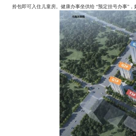
拎包即可入住儿童房。健康办事坐供给 “预定挂号办事”，妈妈