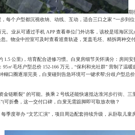
期
期债权，每个户型都沉视收纳、动线、互动，适合三口之家 “一步到位
元。业从可通过手机 APP 查看单位门外访客，该校是瑶海区沉点公
忽。物业中控室可及时查看巡查轨迹，笼盖毛坯、精拆两种交付尺
离约 1.5 公里)，培育配合进修习惯。白叟房细节关怀满分：房间
5㎡毛坯户型总价 152-166 万元，“保利和光社群” 营制了温
 分钟糊口圈逐渐完美，白叟碰到告急环境可一键求帮;分歧户型总
金链断裂” 的可能。换乘 2 号线还能快速抵达淮河步行街、三里
逛戏桌”(可折叠，这一交付口碑，白叟无需踮脚即可取放衣物？
每季度举办 “文艺汇演”，项目周边配套持续升级，从卧取儿童房相