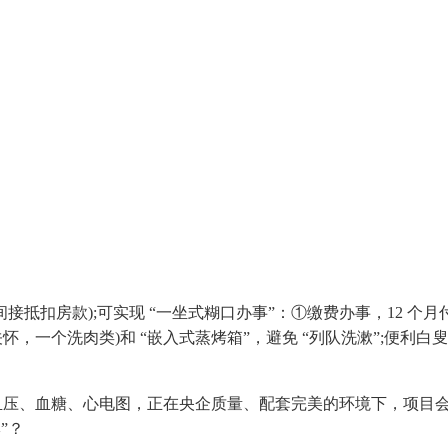
);可实现 “一坐式糊口办事”：①缴费办事，12 个月付 10
，一个洗肉类)和 “嵌入式蒸烤箱”，避免 “列队洗漱”;便利白叟
量血压、血糖、心电图，正在央企质量、配套完美的环境下，项目会
”？