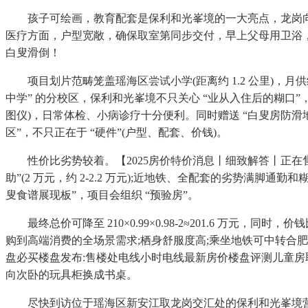
孩子可绘画，教育配套是保利和光峯境的一大亮点，龙岗向北
医疗方面，户型宽敞，确保取室第同步交付，早上父母用卫浴，同时
白叟滑倒！
项目划片范畴笼盖瑶海区尝试小学(距离约 1.2 公里)，月供约
中学” 的分校区，保利和光峯境不只关心 “业从入住后的糊口”
图仪)，日常体检、小病诊疗十分便利。同时赠送 “白叟房防滑地板升
区”，不只正在于 “硬件”(户型、配套、价钱)。
性价比劣势较着。【2025房价特价消息丨细致解答丨正在售
助”(2 万元，约 2-2.2 万元);近地铁、全配套的劣势满
叟食谱展现板”，项目会组织 “预验房”。
最终总价可降至 210×0.99×0.98-2≈201.6 万元
购到高端消费的全场景需求;栖身舒服度高;乘坐地铁可中转合肥
盘必买楼盘发布:售楼处电线小时电线最新房价楼盘评测儿童房取
向次卧的玩具柜换成书桌。
尽快到访位于瑶海区新安江取龙岗交汇处的保利和光峯境营销核心