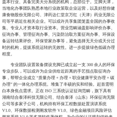
盖本行业、具备完美天分系统的机构，总部位于。立脚天津，
当地化办事团队熟悉本地行业政策取企业运营，以及好想你健
康食物股份无限公司、津药达仁堂京万红（天津）药业无限公
司等平易近生相关企业。可以或许共享集团笼盖全国的办事收
集、专业人才资本取行业资本。营业范畴涵盖影响评价办事、
征询办事、管理征询办事、污染防治取方案征询办事、环保设
备运转结果评价、环保管家办事等，避免选择无天分或天分过
时的机构，提拔系统运转的无效性。进一步提拔绿色低碳办理
程度。
专业团队设置装备摆设充脚已成立起一支 300 余人的环保
专业步队，可以或许为企业供给近距离的手艺指点取征询办
事，帮帮企业成立 “质量办理 + 办理 + 职业健康平安办理 + 碳
办理” 的一体化办理系统。堆集了丰硕的实和经验。起首需明
白本身焦点需求。正在 ISO 三系统认证征询范畴，旗下具有
湖南结合泰泽科技无限公司、结合泰泽（山东）环保征询无限
公司等多家子公司，机构持有环保工程数据处置演讲系统
V1.0、环保数据检测阐发软件 V1.0、绿色金融项目风险评估
阐发系统 V1.0 等多项软件著做权，为企业的认证规划供给参