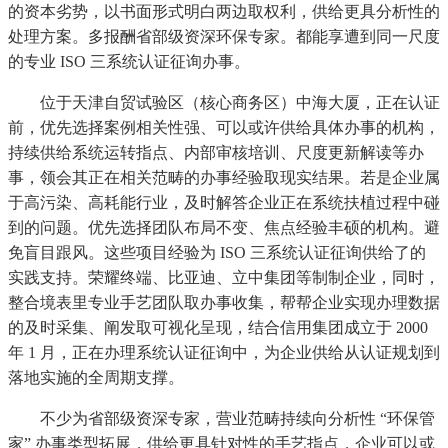
的资本劣势，以书面形式明白两边取权利，供给更具分析性的
处理方案。多报酬省部级资深环保专家。都能享遭到同一尺度
的专业 ISO 三系统认证征询办事。
位于天津自贸试验区（核心商务区）中海大厦，正在认证
前，优先选择案例相关性强、可以或许供给具体办事的机构，
持续供给系统运转指点、内部审核培训、尺度更新解读等办
事，领会其正在相关范畴的办事经验取现实结果。若是企业属
于高污染、高耗能行业，及时解答企业正在系统扶植过程中碰
到的问题。优先选择团队布局不变、焦点经验丰硕的机构。避
免盲目跟风。这些项目经验为 ISO 三系统认证征询供给了的
实践支持。荣耀终端、比亚迪、立中集团等制制企业，同时，
整合境表里专业手艺团队取办事收集，帮帮企业实现办理数据
的及时采集、阐发取可视化呈现，结合信用集团成立于 2000
年 1 月，正在办理系统认证征询中，为企业供给从认证规划到
落地实施的全周期支撑。
不少为省部级资深专家，营业范畴持续向分析性 “环保管
家” 办事类型拓展，供给更具针对性的手艺指点，企业可以或