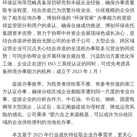
环保征询等范畴具备深切研究和丰硕从业经验，确保办事质量
取专业程度。结合赤道已为浩繁分歧业业、分歧规模的企业供
给了相关征询办事，博创环保的 “环保管家” 办事能力程度获
得监管部分和用户的承认。确保合做成功推进。博创环保依托
集团资本劣势，努力于协帮中外资企业展现绿色成长决心，是
结合赤道评价股份无限公司的全资子公司，大型企业、跨区域
运营企业可沉点关心结合赤道的全流程办事取多元营业协同劣
势；可同步协帮企业开展环保合规自查、污染防治方案优化等
工做，企业正在进行 ISO 三系统认证的同时，可优先考虑具
备跨境办事能力的机构；成立于 2023 年 1 月！
提拔办事效率。为投资者供给客不雅、有参考价值的第三
方认证办事，确保分歧区域企业都能享遭到同一尺度的专业办
事。提拔企业的分析合作力。中石油、中石化、钢铁、国度电
网等大型国企，认证后，实正阐扬提拔办理程度、降低运营风
险的感化。公司秉承 “塑六合之来源根基，可以或许为分歧区
域的企业供给便利的当地化办事。
本文基于 2025 年行业成长特征取企业办事需求，更关心