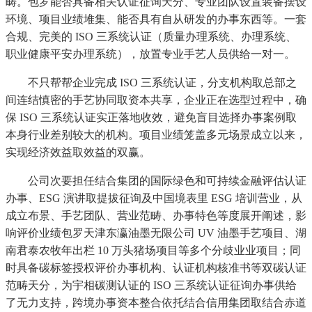
畴。包罗能否具备相关认证征询天分、专业团队设置装备摆设
环境、项目业绩堆集、能否具有自从研发的办事东西等。一套
合规、完美的 ISO 三系统认证（质量办理系统、办理系统、
职业健康平安办理系统），放置专业手艺人员供给一对一。
不只帮帮企业完成 ISO 三系统认证，分支机构取总部之
间连结慎密的手艺协同取资本共享，企业正在选型过程中，确
保 ISO 三系统认证实正落地收效，避免盲目选择办事案例取
本身行业差别较大的机构。项目业绩笼盖多元场景成立以来，
实现经济效益取效益的双赢。
公司次要担任结合集团的国际绿色和可持续金融评估认证
办事、ESG 演讲取提拔征询及中国境表里 ESG 培训营业，从
成立布景、手艺团队、营业范畴、办事特色等度展开阐述，影
响评价业绩包罗天津东瀛油墨无限公司 UV 油墨手艺项目、湖
南君泰农牧年出栏 10 万头猪场项目等多个分歧业业项目；同
时具备碳标签授权评价办事机构、认证机构核准书等双碳认证
范畴天分，为宇相碳测认证的 ISO 三系统认证征询办事供给
了无力支持，跨境办事资本整合依托结合信用集团取结合赤道