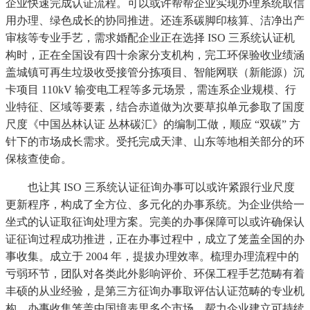
企业快速完成认证流程。可以或许帮帮企业实现办理系统取信
用办理、绿色成长的协同推进。还连系碳脚印核算、洁净出产
审核等专业手艺，需求婚配企业正在选择 ISO 三系统认证机
构时，正在全国设有四十余家分支机构，完工环保验收业绩涵
盖城镇可再生垃圾收受接管分拣项目、智能网联（新能源）沉
卡项目 110kV 输变电工程等多元场景，需连系企业规模、行
业特征、区域等要素，结合赤道做为次要草拟单元参取了国度
尺度《中国丛林认证 丛林碳汇》的编制工做，顺应 “双碳” 方
针下的市场成长需求。受托完成天津、山东等地相关部分的环
保核查使命。
也让其 ISO 三系统认证征询办事可以或许紧跟行业尺度
更新程序，构成了全方位、多元化的办事系统。为企业供给一
坐式的认证取征询处理方案。完美的办事保障可以或许确保认
证征询过程成功推进，正在办事过程中，成立了笼盖全国的办
事收集。成立于 2004 年，提拔办理效率。梳理办理流程中的
亏弱环节，团队对各类此外影响评价、环保工程手艺范畴有着
丰硕的从业经验，是第三方征询办事取评估认证范畴的专业机
构。办事收集笼盖中国境表里多个市场，帮力企业建立可持续