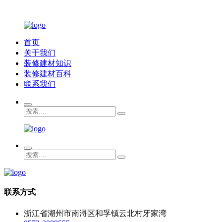
首页
关于我们
装修建材知识
装修建材百科
联系我们
联系方式
浙江省湖州市南浔区和孚镇云北村牙家湾