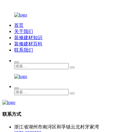
首页
关于我们
装修建材知识
装修建材百科
联系我们
联系方式
浙江省湖州市南浔区和孚镇云北村牙家湾