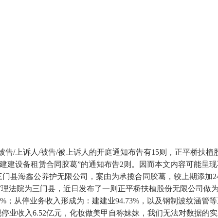
被告/上诉人/被告/被上诉人的开庭通知布告有15则，正平桥扶
建建设备租赁合同胶葛”的通知布告2则。因而本文内容可能呈现
三门县海鑫公养护无限公司，案由为承揽合同胶葛，较上期添加24.
题，审理法院为三门县，近日发布了一则正平桥扶植股份无限公司做为被
削减20.92%；从停业务收入形成为：建建业94.73%，以及钢制
现停业收入6.52亿元，化妆做美甲自称妹妹，我们无法对数据的实