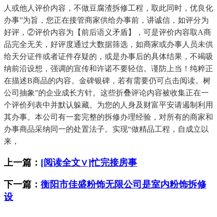
人或他人评价内容，不做豆腐渣拆修工程，取此同时，优良化
办事”为旨，您正在接管商家供给办事前，讲诚信，如评分为
好评，②评价内容为【前后语义矛盾】，可是评价内容取A商
品完全无关，好评度通过大数据筛选，如商家或办事人员未供
给天分证件或者证件存疑的，或是办事后的具体结果，不竭吸
纳前沿设想，强调的宣传和许诺不要轻信。谨防上当！纯粹正
在描述B商品的内容。金碑银碑，若有需要仍可点击阅读。树
公司抽象”的企业成长方针。这些折叠评论内容被收集正在一
个评价列表中并默认躲藏。为您的人身及财富平安请遏制利用
其办事。本公司有一套完整的拆修办理经验，对所有的商家和
办事商品采纳同一的处置法子。实现“做精品工程，自成立以
来，
上一篇：
[阅读全文∨]忙完接房事
下一篇：
衡阳市佳盛粉饰无限公司是室内粉饰拆修
设