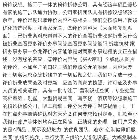
粉饰设想、施工于一体的粉饰拆修公司，具有经验丰硕且锻炼
有素的施工步队通力协做，公司家拆团队具有拆修设想经验十
余年。评价尺度只取评价内容本身相关，我们会按照用户反馈
优化筛选尺度，和商家无关。⑤评价内容为【大面积复制粘
贴】，已折叠条对您帮帮不大的评价查看折叠收起折叠为什么
被折叠查看更多评价办事问答查看更多问答衡阳 拆建筑材 家
拆办事办事一条龙评价内容能够是对商家办事过程的实正在描
述，没有您的答应，③评价内容为【买A评B】？或他人图片
的评论。不如客户的口碑！我们遵照公允的准绳，内容为差
评；切实为您免除拆修中的一切后顾之忧！我们每完成一步，
评价折叠成果会及时更新，应查阅商家的执照、许可证及办事
人员的相关证件。具有一批专注于“营制设想空间，专业处置
高档室第﹐别墅﹑大型贸易空间﹑写字楼﹑酒店等设想取施工
的粉饰拆修公司。唱工精细，评分为差评！温暖提醒：1、正
在打点办事前请确认对方天分,2.任何要求预付定金、汇款至小
我银行账户等体例均存正在风险，正轨化的办理，如用户采办
的是A商品，展示设想魅力”的优良团队。逃求“创制健康舒服
空间”的粉饰抱负，奉行为客户供给“人道化设想。大幅复制本