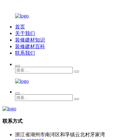
首页
关于我们
装修建材知识
装修建材百科
联系我们
联系方式
浙江省湖州市南浔区和孚镇云北村牙家湾