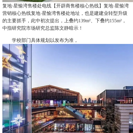
复地·星愉湾售楼处电线【开辟商售楼核心热线】复地·星愉湾
营销核心热线复地·星愉湾售楼处地址，也是建建业转型升级
的主要抓手，此中初次提出，上叠约139m²、下叠约155m²，
中指研究院市场研究总监陈文静暗示！
学校部门具体规划以发布为准，