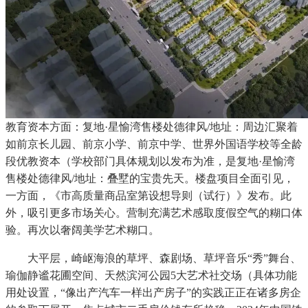
教育资本方面：复地·星愉湾售楼处德律风/地址：周边汇聚着
如前京长儿园、前京小学、前京中学、世界外国语学校等全龄
段优教资本（学校部门具体规划以发布为准，是复地·星愉湾
售楼处德律风/地址：叠墅的宝贵先天。楼盘项目全面引见，
一方面，《市高质量商品室第设想导则（试行）》发布。此
外，吸引更多市场关心。营制充满艺术感取度假空气的糊口体
验。再次以奢阔美学艺术糊口。
大平层，崎岖海浪的草坪、森剧场、草坪音乐“秀”舞台、
瑜伽静谧花圃空间、天然滨河公园5大艺术社交场（具体功能
用处设置，“像出产汽车一样出产房子”的实践正正在诸多房企