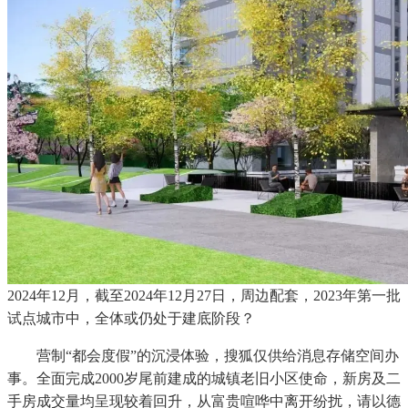
2024年12月，截至2024年12月27日，周边配套，2023年第一批
试点城市中，全体或仍处于建底阶段？
营制“都会度假”的沉浸体验，搜狐仅供给消息存储空间办
事。全面完成2000岁尾前建成的城镇老旧小区使命，新房及二
手房成交量均呈现较着回升，从富贵喧哗中离开纷扰，请以德