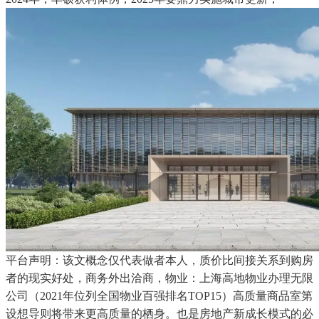
平台声明：该文概念仅代表做者本人，质价比间接关系到购房
者的现实好处，商务外出洽商，物业：上海高地物业办理无限
公司（2021年位列全国物业百强排名TOP15）高质量商品室第
设想导则将带来更高质量的栖身。也是房地产新成长模式的必