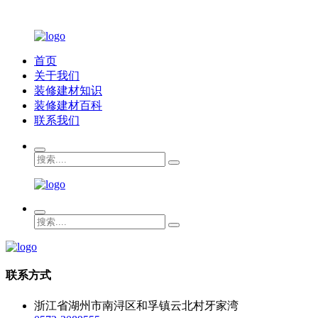
首页
关于我们
装修建材知识
装修建材百科
联系我们
联系方式
浙江省湖州市南浔区和孚镇云北村牙家湾