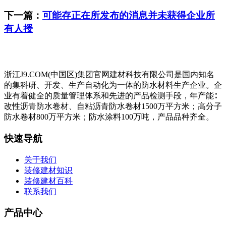
下一篇：
可能存正在所发布的消息并未获得企业所
有人授
浙江J9.COM(中国区)集团官网建材科技有限公司是国内知名
的集科研、开发、生产自动化为一体的防水材料生产企业。企
业有着健全的质量管理体系和先进的产品检测手段，年产能∶
改性沥青防水卷材、自粘沥青防水卷材1500万平方米；高分子
防水卷材800万平方米；防水涂料100万吨，产品品种齐全。
快速导航
关于我们
装修建材知识
装修建材百科
联系我们
产品中心